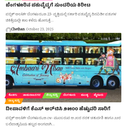
ಬೆಂಗಳೂರಿನ ಪಶುವೈದ್ಯಗೆ ಸುಂದರಿಯ ಕಿರೀಟ
ಪಬ್ಲಿಕ್ ಅಲರ್ಟ್ ಬೆಂಗಳೂರು,ಅ.23- ವೃತ್ತಿಯಲ್ಲಿ ಸರ್ಕಾರಿ ಪಶುವೈದ್ಯ ದಿನವಿಡೀ ಪಶುಗಳ
ಚಿಕಿತ್ಸೆಯಲ್ಲೇ ಕಾಲ ಕಳೆದು ಹೋಗುತ್ತೆ…
Chethan
October 23, 2025
ಕೊಡಗು
ಚಾಮರಾಜನಗರ
ಜಿಲ್ಲಾ ಸುದ್ದಿ
ಬೆಂಗಳೂರು
ಮಂಡ್ಯ
ಮೈಸೂರು
ರಾಜ್ಯ ಸುದ್ದಿ
ದೀಪಾವಳಿಗೆ ಕೆಎಸ್‌ ಆರ್‌ಟಿಸಿ ೨೫೦೦ ಹೆಚ್ಚುವರಿ ಸಾರಿಗೆ
ಪಬ್ಲಿಕ್ ಅಲರ್ಟ್ ಬೆಂಗಳೂರು,ಅ.೧೪- ಮುಂಬರುವ ಅ.೨೦ರ ನರಕ ಚತುರ್ದಶಿ ಹಾಗೂ ೨೨ರ
ಬಲಿಪಾಡ್ಯಮಿಯ ಹಬ್ಬದ ಅಂಗವಾಗಿ…