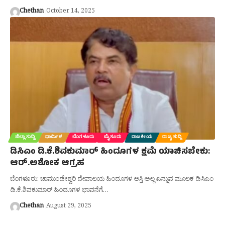
Chethan
October 14, 2025
ಜಿಲ್ಲಾ ಸುದ್ದಿ
ಧಾರ್ಮಿಕ
ಬೆಂಗಳೂರು
ಮೈಸೂರು
ರಾಜಕೀಯ
ರಾಜ್ಯ ಸುದ್ದಿ
ಡಿಸಿಎಂ ಡಿ.ಕೆ.ಶಿವಕುಮಾರ್ ಹಿಂದೂಗಳ ಕ್ಷಮೆ ಯಾಚಿಸಬೇಕು:
ಆರ್.ಅಶೋಕ ಆಗ್ರಹ
ಬೆಂಗಳೂರು: ಚಾಮುಂಡೇಶ್ವರಿ ದೇವಾಲಯ ಹಿಂದೂಗಳ ಆಸ್ತಿ ಅಲ್ಲ ಎನ್ನುವ ಮೂಲಕ ಡಿಸಿಎಂ
ಡಿ.ಕೆ.ಶಿವಕುಮಾರ್ ಹಿಂದೂಗಳ ಭಾವನೆಗೆ…
Chethan
August 29, 2025