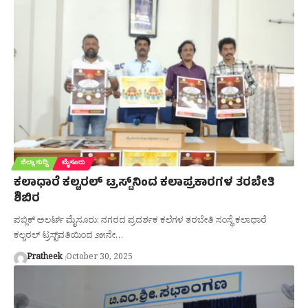
ಜಿಲ್ಲಾ ಸುದ್ದಿ
ಮೈಸೂರು
ಕಲಾಧಾರೆ ಕಲ್ಚರಲ್ ಟ್ರಸ್ಟ್‌ನಿಂದ ಕಲಾಪ್ರಕಾರಗಳ ತರಬೇತಿ
ಶಿಬಿರ
ಪಬ್ಲಿಕ್ ಅಲರ್ಟ್ ಮೈಸೂರು: ನಗರದ ಪ್ರದರ್ಶಕ ಕಲೆಗಳ ತರಬೇತಿ ಸಂಸ್ಥೆ ಕಲಾಧಾರೆ
ಕಲ್ಚರಲ್ ಟ್ರಸ್ಟ್‌ವತಿಯಿಂದ ೨೫ನೇ…
Pratheek
October 30, 2025