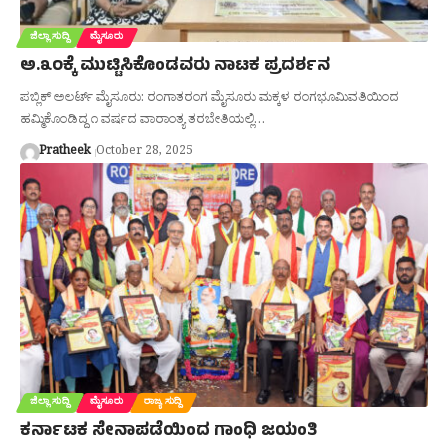
ಜಿಲ್ಲಾ ಸುದ್ದಿ
ಮೈಸೂರು
ಅ.೩೦ಕ್ಕೆ ಮುಟ್ಟಿಸಿಕೊಂಡವರು ನಾಟಕ ಪ್ರದರ್ಶನ
ಪಬ್ಲಿಕ್ ಅಲರ್ಟ್ ಮೈಸೂರು: ರಂಗಾತರಂಗ ಮೈಸೂರು ಮಕ್ಕಳ ರಂಗಭೂಮಿವತಿಯಿಂದ
ಹಮ್ಮಿಕೊಂಡಿದ್ದ ೧ ವರ್ಷದ ವಾರಾಂತ್ಯ ತರಬೇತಿಯಲ್ಲಿ…
Pratheek
October 28, 2025
ಜಿಲ್ಲಾ ಸುದ್ದಿ
ಮೈಸೂರು
ರಾಜ್ಯ ಸುದ್ದಿ
ಕರ್ನಾಟಕ ಸೇನಾಪಡೆಯಿಂದ ಗಾಂಧಿ ಜಯಂತಿ