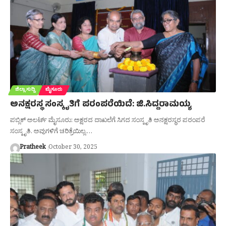
ಜಿಲ್ಲಾ ಸುದ್ದಿ
ಮೈಸೂರು
ಅನಕ್ಷರಸ್ಥ ಸಂಸ್ಕೃತಿಗೆ ಪರಂಪರೆಯಿದೆ: ಜಿ.ಸಿದ್ದರಾಮಯ್ಯ
ಪಬ್ಲಿಕ್ ಅಲರ್ಟ್ ಮೈಸೂರು: ಅಕ್ಷರದ ದಾಖಲೆಗೆ ಸಿಗದ ಸಂಸ್ಕೃತಿ ಅನಕ್ಷರಸ್ಥರ ಪರಂಪರೆ
ಸಂಸ್ಕೃತಿ. ಅವುಗಳಿಗೆ ಚರಿತ್ರೆಯಿಲ್ಲ.…
Pratheek
October 30, 2025