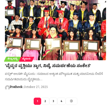
ಜಿಲ್ಲಾ ಸುದ್ದಿ
ಮೈಸೂರು
’ವೈದ್ಯರ ವೃತ್ತಿಯು ತ್ಯಾಗ, ನಿಷ್ಠೆ, ಸಮರ್ಪಣೆಯ ಸಂಕೇತ’
ಪಬ್ಲಿಕ್ ಅಲರ್ಟ್ ಮೈಸೂರು : ಸಮಾಜದ ಅತ್ಯಂತ ಮೌಲ್ಯಯುತ ಮತ್ತು ಮಾನವೀಯ ಸೇವೆಗೆ
ಸಮರ್ಪಿತವಾದುದು ವೈದ್ಯಕೀಯ…
Pratheek
October 27, 2025
1
2
3
4