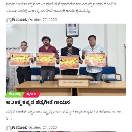
ಪಬ್ಲಿಕ್ ಅಲರ್ಟ್ ಮೈಸೂರು: ಕರ್ನಾಟಕ ಸೇನಾಪಡೆವತಿಯಿಂದ ಮೈಸೂರಿನ ರೋಟರಿ
ಸಭಾಂಗಣದಲ್ಲಿ ಮಹಾತ್ಮ ಗಾಂಧೀಜಿ ಜಯಂತಿ ಕಾರ್ಯಕ್ರಮವನ್ನು…
Pratheek
October 27, 2025
ಜಿಲ್ಲಾ ಸುದ್ದಿ
ಮೈಸೂರು
ಅ.28ಕ್ಕೆ ಕನ್ನಡ ಚಿತ್ರಗೀತೆ ಗಾಯನ
ಪಬ್ಲಿಕ್ ಅಲರ್ಟ್ ಮೈಸೂರು: ಸ್ಟ್ಯಾನ್ಲಿ ಪಾರ್ಕರ್ ಸ್ಕೂಲ್ ಆಫ್ ಮ್ಯೂಸಿಕ್ ವತಿಯಿಂದ ಅ. ೨೮
ರ…
Pratheek
October 27, 2025