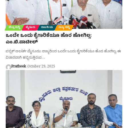
ಜಿಲ್ಲಾ ಸುದ್ದಿ
ಮೈಸೂರು
ರಾಜಕೀಯ
ರಾಜ್ಯ ಸುದ್ದಿ
ಒಂದೇ ಒಂದು ಕೈಗಾರಿಕೆಯೂ ಹೊರ ಹೋಗಿಲ್ಲ:
ಎಂ.ಬಿ.ಪಾಟೀಲ್‌
ಪಬ್ಲಿಕ್ ಅಲರ್ಟ್ ಮೈಸೂರು: ರಾಜ್ಯದಿಂದ ಒಂದೇ ಒಂದು ಕೈಗಾರಿಕೆಯೂ ಹೊರ ಹೋಗಿಲ್ಲ. ಈ
ವಿಚಾರವಾಗಿ ಹಬ್ಬಿಸುತ್ತಿರುವ…
Pratheek
October 29, 2025