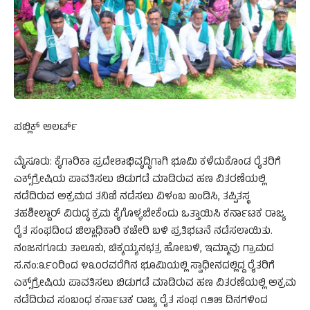
ಪಬ್ಲಿಕ್ ಅಲರ್ಟ್
ಮೈಸೂರು: ಕೈಗಾರಿಕಾ ಪ್ರದೇಶಾಭಿವೃದ್ಧಿಗಾಗಿ ಭೂಮಿ ಕಳೆದುಕೊಂಡ ರೈತರಿಗೆ
ಎಕ್ಸ್‌ಗ್ರೇಷಿಯ ಪಾವತಿಸಲು ಬಿಡುಗಡೆ ಮಾಡಿರುವ ಹಣ ವಿತರಣೆಯಲ್ಲಿ
ನಡೆದಿರುವ ಅಕ್ರಮದ ತನಿಖೆ ನಡೆಸಲು ವಿಳಂಬ ಖಂಡಿಸಿ, ತಪ್ಪಿತಸ್ಥ
ತಹಶೀಲ್ದಾರ್ ವಿರುದ್ಧ ಕ್ರಮ ಕೈಗೊಳ್ಳಬೇಕೆಂದು ಒತ್ತಾಯಿಸಿ ಕರ್ನಾಟಕ ರಾಜ್ಯ
ರೈತ ಸಂಘದಿಂದ ಜಿಲ್ಲಾಧಿಕಾರಿ ಕಚೇರಿ ಬಳಿ ಪ್ರತಿಭಟನೆ ನಡೆಸಲಾಯಿತು.
ನಂಜನಗೂಡು ತಾಲೂಕು, ಚಿಕ್ಕಯ್ಯನಛತ್ರ ಹೋಬಳಿ, ಇಮ್ಮಾವು ಗ್ರಾಮದ
ಸ.ನಂ:೩೯೦ರಿಂದ ೪೩೦ರವರೆಗಿನ ಭೂಮಿಯಲ್ಲಿ ಸ್ವಾಧೀನದಲ್ಲಿದ್ದ ರೈತರಿಗೆ
ಎಕ್ಸ್‌ಗ್ರೇಷಿಯ ಪಾವತಿಸಲು ಬಿಡುಗಡೆ ಮಾಡಿರುವ ಹಣ ವಿತರಣೆಯಲ್ಲಿ ಅಕ್ರಮ
ನಡೆದಿರುವ ಸಂಬಂಧ ಕರ್ನಾಟಕ ರಾಜ್ಯ ರೈತ ಸಂಘ ೧೨೫ ದಿನಗಳಿಂದ