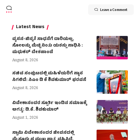
Leave a Comment
Latest News
ವ್ಯಸನ-ಖಿನ್ನತೆ ಸಾಧನೆಗೆ ದಾರಿಯಲ್ಲ,
ಸೋಲನ್ನು ಮೆಟ್ಟಿ ನಿಂತು ಯಶಸ್ಸು ಸಾಧಿಸಿ :
ಮಧುಕರ್ ದೇಶಪಾಂಡೆ
August 8, 2026
ಸಚಿವ ಸಂಪುಟದಲ್ಲಿ ಮಹಿಳೆಯರಿಗೆ ಸ್ಥಾನ
ಸಿಗಲಿದೆ: ಸಿಎಂ ಡಿ ಕೆ ಶಿವಕುಮಾರ್ ಭರವಸೆ
August 8, 2026
ವಿವೇಕಾನಂದರ ಸ್ಪೂರ್ತಿ ಇಂದಿನ ಸಮಾಜಕ್ಕೆ
ಅಗತ್ಯ: ಡಿ.ಕೆ. ಶಿವಕುಮಾರ್
August 1, 2026
ಸ್ವಾಮಿ ವಿವೇಕಾನಂದರ ಜೀವನದಲ್ಲಿ
ಮೈಸೂರು ಪ್ರಮುಖ ಪಾತ್ರ ವಹಿಸಿದೆ.