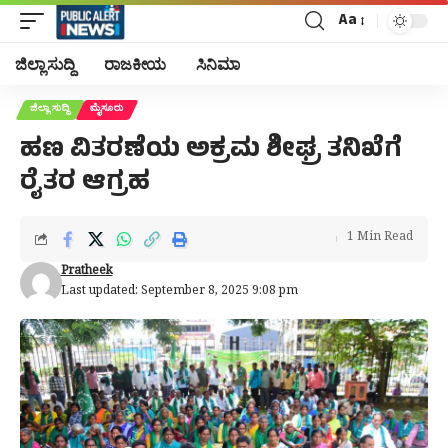
Aa
Font
Resizer
ಜಿಲ್ಲಾ ಸುದ್ದಿ
ರಾಜಕೀಯ
ಸಿನಿಮಾ
ಜಿಲ್ಲಾ ಸುದ್ದಿ
ಮೈಸೂರು
ಹಣ ವಿತರಣೆಯ ಅಕ್ರಮ ಶೀಘ್ರ ತನಿಖೆಗೆ
ರೈತರ ಆಗ್ರಹ
1 Min Read
Pratheek
Last updated: September 8, 2025 9:08 pm