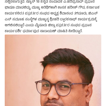
ಸಲ್ಲಿಸಲಾಗುತ್ತದೆ. ನ್ಯೂಸ್ 18 ಕನ್ನಡ ಸಂಪಾದಕ ಎ.ಹರಿಪ್ರಸಾದ್ ಪ್ರಧಾನ
ಭಾಷಣ ಮಾಡಲಿದ್ದು, ಮುಖ್ಯ ಅತಿಥಿಗಳಾಗಿ ಶಾಸಕ ಹರೀಶ್ ಗೌಡ, ಕರ್ನಾಟಕ
ಕಾರ್ಯಕನಿರತ ಪತ್ರಕರ್ತರ ಸಂಘದ ಅಧ್ಯಕ್ಷ ಶಿವಾನಂದ ತಗಡೂರು, ಜಿಎಸ್
ಎಸ್ ಸಮೂಹ ಸಂಸ್ಥೆಗಳ ಮುಖ್ಯಸ್ಥ ಶ್ರೀಹರಿ ದ್ವಾರಕನಾಥ್ ಕಾರ್ಯಕ್ರಮಕ್ಕೆ
ಆಗಲಿಸಲಿದ್ದಾರೆ ಎಂದು ಮೈಸೂರು ಜಿಲ್ಲಾ ಪತ್ರಕರ್ತರ ಸಂಘದ ಪ್ರಧಾನ
ಕಾರ್ಯದರ್ಶಿ ಧರ್ಮಾಪುರ ನಾರಾಯಣ್ ಮಾಹಿತಿ ನೀಡಿದ್ದಾರೆ.