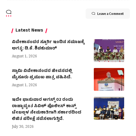
Leave a Comment
Latest News
ವಿವೇಕಾನಂದರ ಸ್ಪೂರ್ತಿ ಇಂದಿನ ಸಮಾಜಕ್ಕೆ
ಅಗತ್ಯ: ಡಿ.ಕೆ. ಶಿವಕುಮಾರ್
August 1, 2026
ಸ್ವಾಮಿ ವಿವೇಕಾನಂದರ ಜೀವನದಲ್ಲಿ
ಮೈಸೂರು ಪ್ರಮುಖ ಪಾತ್ರ ವಹಿಸಿದೆ.
August 1, 2026
ಇದೇ ಭಾನುವಾರ ಆಗಸ್ಟ್ 02 ರಂದು
ರಾಜ್ಯಾದ್ಯಂತ ಸಿವಿಲ್ ಪೊಲೀಸ್ ಕಾನ್ಸ್
ಟೇಬಲ್ಗಳ ನೇಮಕಾತಿಗಾಗಿ ಸರ್ಕಾರದಿಂದ
ಲಿಖಿತ ಪರೀಕ್ಷೆ ನಡೆಸಲಾಗುತ್ತಿದೆ.
July 30, 2026