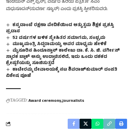
ಇಂಡಿಯನ್ ಎಕ್ಸ್ ಪ್ರೆಸ್), ವರ್ಷದ ಹಿರಿಯ ಪತ್ರಕರ್ತ ಸಿಎಂ
ಮಧುಸೂದನ್(ಸುವರ್ಣ ನ್ಯೂಸ್) ಎಂದು ಪ್ರಶಸ್ತಿ ಸ್ವೀಕರಿಸುವರು.
ಕನ್ನಡಾಂಬೆ ರಕ್ಷಣಾ ವೇದಿಕೆಯಿಂದ ಅತ್ಯುತ್ತಮ ಶಿಕ್ಷಕ ಪ್ರಶಸ್ತಿ
ಪ್ರದಾನ
52 ವರ್ಷಗಳ ಬಳಿಕ ಸ್ನೇಹಿತರ ಸಮಾಗಮ, ಸಂಭ್ರಮ
ಮುಖ್ಯಮಂತ್ರಿ ಸಿದ್ದರಾಮಯ್ಯ ಅವರ ಮಾಧ್ಯಮ ಹೇಳಿಕೆ
ಮೈಸೂರಿನ ಹಿಂದೂಸ್ತಾನ್ ಕಾಲೇಜು ಡಾ. ಕೆ. ಸಿ. ಜಿ. ವರ್ಗೀಸ್
ಸ್ಮಾರಕ ಬ್ಲಾಕ್ ಅನ್ನು ಉದ್ಘಾಟಿಸಲಿದೆ, ಇದು ಒಂದು ದಶಕದ
ಶ್ರೇಷ್ಠತೆಯನ್ನು ಸೂಚಿಸುತ್ತದೆ
ಕಾಟೇರಮ್ಮ ದೇವಾಲಯಕ್ಕೆ ನಟ ಶಿವರಾಜ್‌ಕುಮಾರ್ ದಂಪತಿ
ವಿಶೇಷ ಪೂಜೆ
TAGGED:
Award ceremony
journalists