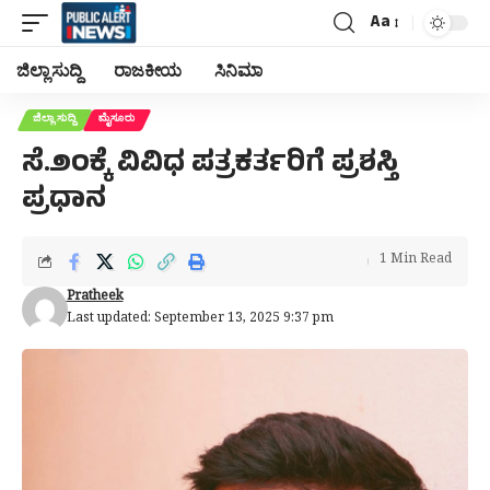
Aa
Font
Resizer
ಜಿಲ್ಲಾ ಸುದ್ದಿ
ರಾಜಕೀಯ
ಸಿನಿಮಾ
ಜಿಲ್ಲಾ ಸುದ್ದಿ
ಮೈಸೂರು
ಸೆ.೨೦ಕ್ಕೆ ವಿವಿಧ ಪತ್ರಕರ್ತರಿಗೆ ಪ್ರಶಸ್ತಿ
ಪ್ರಧಾನ
1 Min Read
Pratheek
Last updated: September 13, 2025 9:37 pm