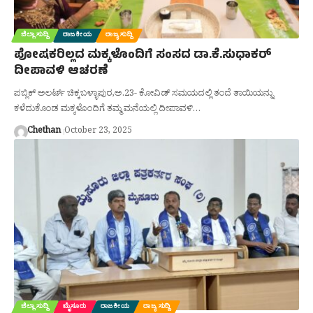
ಜಿಲ್ಲಾ ಸುದ್ದಿ
ರಾಜಕೀಯ
ರಾಜ್ಯ ಸುದ್ದಿ
ಪೋಷಕರಿಲ್ಲದ ಮಕ್ಕಳೊಂದಿಗೆ ಸಂಸದ ಡಾ.ಕೆ.ಸುಧಾಕರ್‌
ದೀಪಾವಳಿ ಆಚರಣೆ
ಪಬ್ಲಿಕ್ ಅಲರ್ಟ್ ಚಿಕ್ಕಬಳ್ಳಾಪುರ,ಅ.23- ಕೋವಿಡ್‌ ಸಮಯದಲ್ಲಿ ತಂದೆ ತಾಯಿಯನ್ನು
ಕಳೆದುಕೊಂಡ ಮಕ್ಕಳೊಂದಿಗೆ ತಮ್ಮ ಮನೆಯಲ್ಲಿ ದೀಪಾವಳಿ…
Chethan
October 23, 2025
ಜಿಲ್ಲಾ ಸುದ್ದಿ
ಮೈಸೂರು
ರಾಜಕೀಯ
ರಾಜ್ಯ ಸುದ್ದಿ