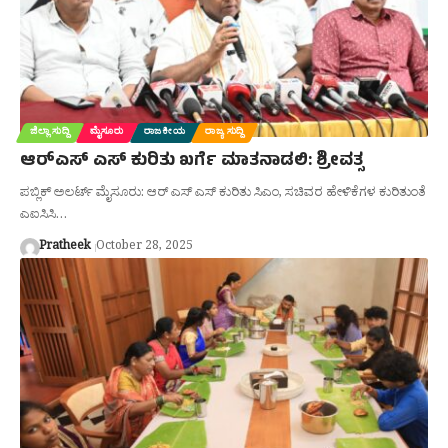
ಜಿಲ್ಲಾ ಸುದ್ದಿ
ಮೈಸೂರು
ರಾಜಕೀಯ
ರಾಜ್ಯ ಸುದ್ದಿ
ಆರ್‌ಎಸ್ ಎಸ್ ಕುರಿತು ಖರ್ಗೆ ಮಾತನಾಡಲಿ: ಶ್ರೀವತ್ಸ
ಪಬ್ಲಿಕ್ ಅಲರ್ಟ್ ಮೈಸೂರು: ಆರ್ ಎಸ್ ಎಸ್ ಕುರಿತು ಸಿಎಂ, ಸಚಿವರ ಹೇಳಿಕೆಗಳ ಕುರಿತುಂತೆ
ಎಐಸಿಸಿ…
Pratheek
October 28, 2025