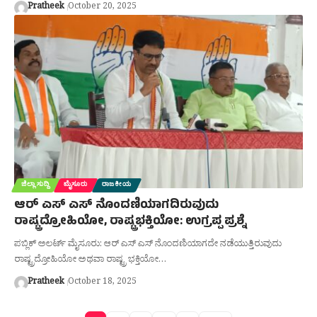
Pratheek
October 20, 2025
ಜಿಲ್ಲಾ ಸುದ್ದಿ
ಮೈಸೂರು
ರಾಜಕೀಯ
ಆರ್‌ ಎಸ್‌ ಎಸ್‌ ನೊಂದಣಿಯಾಗದಿರುವುದು
ರಾಷ್ಟ್ರದ್ರೋಹಿಯೋ, ರಾಷ್ಟ್ರಭಕ್ತಿಯೋ: ಉಗ್ರಪ್ಪ ಪ್ರಶ್ನೆ
ಪಬ್ಲಿಕ್ ಅಲರ್ಟ್ ಮೈಸೂರು: ಆರ್ ಎಸ್ ಎಸ್ ನೊಂದಣಿಯಾಗದೇ ನಡೆಯುತ್ತಿರುವುದು
ರಾಷ್ಟ್ರದ್ರೋಹಿಯೋ ಅಥವಾ ರಾಷ್ಟ್ರ ಭಕ್ತಿಯೋ…
Pratheek
October 18, 2025