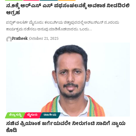
ನ.೨ಕ್ಕೆ ಆರ್‌ಎಸ್‌ ಎಸ್‌ ಪಥಸಂಚಲನಕ್ಕೆ ಅವಕಾಶ ನೀಡದಿರಲಿ
ಆಗ್ರಹ
ಪಬ್ಲಿಕ್ ಅಲರ್ಟ್ ಮೈಸೂರು: ಕಲಬುರ್ಗಿಯ ಚಿತ್ತಾಪುರದಲ್ಲಿ ಆರ್‌ಎಸ್‌ಎಸ್ ನ.೨ರಂದು
ಕಾರ್ಯಕ್ರಮ ನಡೆಸಲು ಅನುವು ಮಾಡಿಕೊಡಬಾರದು. ಒಂದು…
Pratheek
October 21, 2025
ಜಿಲ್ಲಾ ಸುದ್ದಿ
ಮೈಸೂರು
ರಾಜಕೀಯ
ಸಚಿವ ಪ್ರಿಯಾಂಕ ಖರ್ಗೆಯವರೇ ನೀರುಗಂಟಿ ಸಾವಿಗೆ ನ್ಯಾಯ
ಕೊಡಿ