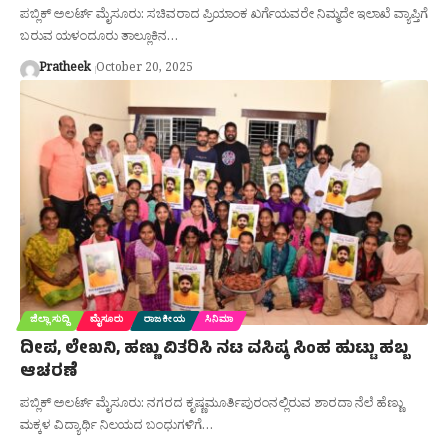
ಪಬ್ಲಿಕ್ ಅಲರ್ಟ್ ಮೈಸೂರು: ಸಚಿವರಾದ ಪ್ರಿಯಾಂಕ ಖರ್ಗೆಯವರೇ ನಿಮ್ಮದೇ ಇಲಾಖೆ ವ್ಯಾಪ್ತಿಗೆ
ಬರುವ ಯಳಂದೂರು ತಾಲ್ಲೂಕಿನ…
Pratheek
October 20, 2025
ಜಿಲ್ಲಾ ಸುದ್ದಿ
ಮೈಸೂರು
ರಾಜಕೀಯ
ಸಿನಿಮಾ
ದೀಪ, ಲೇಖನಿ, ಹಣ್ಣು ವಿತರಿಸಿ ನಟ ವಸಿಷ್ಠ ಸಿಂಹ ಹುಟ್ಟು ಹಬ್ಬ
ಆಚರಣೆ
ಪಬ್ಲಿಕ್ ಅಲರ್ಟ್ ಮೈಸೂರು: ನಗರದ ಕೃಷ್ಣಮೂರ್ತಿಪುರಂನಲ್ಲಿರುವ ಶಾರದಾ ನೆಲೆ ಹೆಣ್ಣು
ಮಕ್ಕಳ ವಿದ್ಯಾರ್ಥಿ ನಿಲಯದ ಬಂಧುಗಳಿಗೆ…