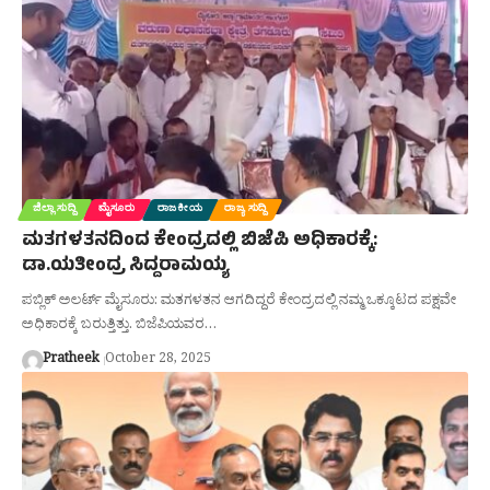
ಜಿಲ್ಲಾ ಸುದ್ದಿ
ಮೈಸೂರು
ರಾಜಕೀಯ
ರಾಜ್ಯ ಸುದ್ದಿ
ಮತಗಳತನದಿಂದ ಕೇಂದ್ರದಲ್ಲಿ ಬಿಜೆಪಿ ಅಧಿಕಾರಕ್ಕೆ:
ಡಾ.ಯತೀಂದ್ರ ಸಿದ್ದರಾಮಯ್ಯ
ಪಬ್ಲಿಕ್ ಅಲರ್ಟ್ ಮೈಸೂರು: ಮತಗಳತನ ಆಗದಿದ್ದರೆ ಕೇಂದ್ರದಲ್ಲಿ ನಮ್ಮ ಒಕ್ಕೂಟದ ಪಕ್ಷವೇ
ಅಧಿಕಾರಕ್ಕೆ ಬರುತ್ತಿತ್ತು. ಬಿಜೆಪಿಯವರ…
Pratheek
October 28, 2025