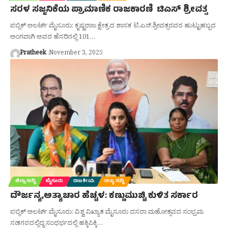
ಸರಳ ಸಜ್ಜನಿಕೆಯ ಪ್ರಾಮಾಣಿಕ ರಾಜಕಾರಣಿ ಟಿಎಸ್ ಶ್ರೀವತ್ಸ
ಪಬ್ಲಿಕ್ ಅಲರ್ಟ್ ಮೈಸೂರು: ಕೃಷ್ಣರಾಜ ಕ್ಷೇತ್ರದ ಶಾಸಕ ಟಿ.ಎಸ್.ಶ್ರೀವತ್ಸರವರ ಹುಟ್ಟುಹಬ್ಬದ
ಅಂಗವಾಗಿ ಅವರ ಹೆಸರಿನಲ್ಲಿ 101…
Pratheek
November 3, 2025
ಜಿಲ್ಲಾ ಸುದ್ದಿ
ಮೈಸೂರು
ರಾಜಕೀಯ
ರಾಜ್ಯ ಸುದ್ದಿ
ದೌರ್ಜನ್ಯ,ಅತ್ಯಾಚಾರ ಹೆಚ್ಚಳ: ಕಣ್ಣುಮುಚ್ಚಿ ಕುಳಿತ ಸರ್ಕಾರ
ಪಬ್ಲಿಕ್ ಅಲರ್ಟ್ ಮೈಸೂರು: ವಿಶ್ವ ವಿಖ್ಯಾತ ಮೈಸೂರು ದಸರಾ ಮಹೋತ್ಸವದ ಸಂಭ್ರಮ
ಸಡಗರದಲ್ಲಿದ್ದ ಸಂಧರ್ಭದಲ್ಲಿ ಹಕ್ಕಿಪಿಕ್ಕಿ…