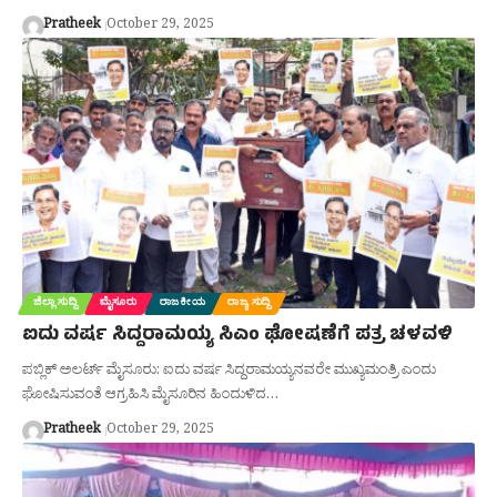
Pratheek
October 29, 2025
ಜಿಲ್ಲಾ ಸುದ್ದಿ
ಮೈಸೂರು
ರಾಜಕೀಯ
ರಾಜ್ಯ ಸುದ್ದಿ
ಐದು ವರ್ಷ ಸಿದ್ದರಾಮಯ್ಯ ಸಿಎಂ ಘೋಷಣೆಗೆ ಪತ್ರ ಚಳವಳಿ
ಪಬ್ಲಿಕ್ ಅಲರ್ಟ್ ಮೈಸೂರು: ಐದು ವರ್ಷ ಸಿದ್ದರಾಮಯ್ಯನವರೇ ಮುಖ್ಯಮಂತ್ರಿ ಎಂದು
ಘೋಷಿಸುವಂತೆ ಆಗ್ರಹಿಸಿ ಮೈಸೂರಿನ ಹಿಂದುಳಿದ…
Pratheek
October 29, 2025