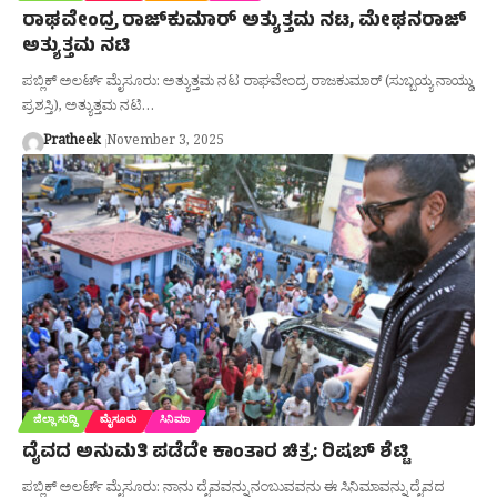
ರಾಘವೇಂದ್ರ ರಾಜ್‌ಕುಮಾರ್‌ ಅತ್ಯುತ್ತಮ ನಟ, ಮೇಘನರಾಜ್‌
ಅತ್ಯುತ್ತಮ ನಟಿ
ಪಬ್ಲಿಕ್ ಅಲರ್ಟ್ ಮೈಸೂರು: ಅತ್ಯುತ್ತಮ ನಟ ರಾಘವೇಂದ್ರ ರಾಜಕುಮಾರ್‌ (ಸುಬ್ಬಯ್ಯ ನಾಯ್ಡು
ಪ್ರಶಸ್ತಿ), ಅತ್ಯುತ್ತಮ ನಟಿ…
Pratheek
November 3, 2025
ಜಿಲ್ಲಾ ಸುದ್ದಿ
ಮೈಸೂರು
ಸಿನಿಮಾ
ದೈವದ ಅನುಮತಿ ಪಡೆದೇ ಕಾಂತಾರ ಚಿತ್ರ: ರಿಷಬ್‌ ಶೆಟ್ಟಿ
ಪಬ್ಲಿಕ್ ಅಲರ್ಟ್ ಮೈಸೂರು: ನಾನು ದೈವವನ್ನು ನಂಬುವವನು ಈ ಸಿನಿಮಾವನ್ನು ದೈವದ