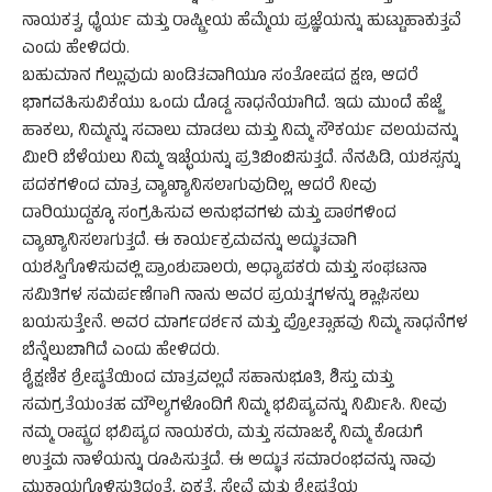
ನಾಯಕತ್ವ, ಧೈರ್ಯ ಮತ್ತು ರಾಷ್ಟ್ರೀಯ ಹೆಮ್ಮೆಯ ಪ್ರಜ್ಞೆಯನ್ನು ಹುಟ್ಟುಹಾಕುತ್ತವೆ
ಎಂದು ಹೇಳಿದರು.
ಬಹುಮಾನ ಗೆಲ್ಲುವುದು ಖಂಡಿತವಾಗಿಯೂ ಸಂತೋಷದ ಕ್ಷಣ, ಆದರೆ
ಭಾಗವಹಿಸುವಿಕೆಯು ಒಂದು ದೊಡ್ಡ ಸಾಧನೆಯಾಗಿದೆ. ಇದು ಮುಂದೆ ಹೆಜ್ಜೆ
ಹಾಕಲು, ನಿಮ್ಮನ್ನು ಸವಾಲು ಮಾಡಲು ಮತ್ತು ನಿಮ್ಮ ಸೌಕರ್ಯ ವಲಯವನ್ನು
ಮೀರಿ ಬೆಳೆಯಲು ನಿಮ್ಮ ಇಚ್ಛೆಯನ್ನು ಪ್ರತಿಬಿಂಬಿಸುತ್ತದೆ. ನೆನಪಿಡಿ, ಯಶಸ್ಸನ್ನು
ಪದಕಗಳಿಂದ ಮಾತ್ರ ವ್ಯಾಖ್ಯಾನಿಸಲಾಗುವುದಿಲ್ಲ, ಆದರೆ ನೀವು
ದಾರಿಯುದ್ದಕ್ಕೂ ಸಂಗ್ರಹಿಸುವ ಅನುಭವಗಳು ಮತ್ತು ಪಾಠಗಳಿಂದ
ವ್ಯಾಖ್ಯಾನಿಸಲಾಗುತ್ತದೆ. ಈ ಕಾರ್ಯಕ್ರಮವನ್ನು ಅದ್ಭುತವಾಗಿ
ಯಶಸ್ವಿಗೊಳಿಸುವಲ್ಲಿ ಪ್ರಾಂಶುಪಾಲರು, ಅಧ್ಯಾಪಕರು ಮತ್ತು ಸಂಘಟನಾ
ಸಮಿತಿಗಳ ಸಮರ್ಪಣೆಗಾಗಿ ನಾನು ಅವರ ಪ್ರಯತ್ನಗಳನ್ನು ಶ್ಲಾಘಿಸಲು
ಬಯಸುತ್ತೇನೆ. ಅವರ ಮಾರ್ಗದರ್ಶನ ಮತ್ತು ಪ್ರೋತ್ಸಾಹವು ನಿಮ್ಮ ಸಾಧನೆಗಳ
ಬೆನ್ನೆಲುಬಾಗಿದೆ ಎಂದು ಹೇಳಿದರು.
ಶೈಕ್ಷಣಿಕ ಶ್ರೇಷ್ಠತೆಯಿಂದ ಮಾತ್ರವಲ್ಲದೆ ಸಹಾನುಭೂತಿ, ಶಿಸ್ತು ಮತ್ತು
ಸಮಗ್ರತೆಯಂತಹ ಮೌಲ್ಯಗಳೊಂದಿಗೆ ನಿಮ್ಮ ಭವಿಷ್ಯವನ್ನು ನಿರ್ಮಿಸಿ. ನೀವು
ನಮ್ಮ ರಾಷ್ಟ್ರದ ಭವಿಷ್ಯದ ನಾಯಕರು, ಮತ್ತು ಸಮಾಜಕ್ಕೆ ನಿಮ್ಮ ಕೊಡುಗೆ
ಉತ್ತಮ ನಾಳೆಯನ್ನು ರೂಪಿಸುತ್ತದೆ. ಈ ಅದ್ಭುತ ಸಮಾರಂಭವನ್ನು ನಾವು
ಮುಕ್ತಾಯಗೊಳಿಸುತ್ತಿದ್ದಂತೆ, ಏಕತೆ, ಸೇವೆ ಮತ್ತು ಶ್ರೇಷ್ಠತೆಯ