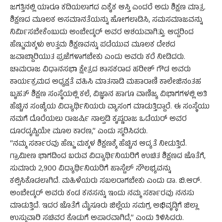
ಜಗತ್ತಿನಲ್ಲಿ ಯಾರೂ ಕದಿಯಲಾಗದ ಏಕೈಕ ಆಸ್ತಿ ಎಂದರೆ ಅದು ಶಿಕ್ಷಣ ಮಾತ್ರ.
ಶಿಕ್ಷಣದ ಮೂಲಕ ಅಸಮಾನತೆಯನ್ನು ಹೋಗಲಾಡಿಸಿ, ಸಮಸಮಾಜವನ್ನು
ನಿರ್ಮಿಸಬೇಕೆಂಬುದು ಅಂಬೇಡ್ಕರ್ ಅವರ ಆಶಯವಾಗಿತ್ತು. ಆದ್ದರಿಂದ
ಹೆಣ್ಣುಮಕ್ಕಳು ಉತ್ತಮ ಶಿಕ್ಷಣವನ್ನು ಪಡೆಯುವ ಮೂಲಕ ದೇಶದ
ಜವಾಬ್ದಾರಿಯುತ ಪ್ರಜೆಗಳಾಗಬೇಕು ಎಂದು ಅವರು ಕರೆ ನೀಡಿದರು.
ಚಾಮರಾಜ ವಿಧಾನಸಭಾ ಕ್ಷೇತ್ರದ ಶಾಸಕರಾದ ಹರೀಶ್ ಗೌಡ ಅವರು
ಕಾರ್ಯಕ್ರಮದ ಅಧ್ಯಕ್ಷತೆ ವಹಿಸಿ ಮಾತನಾಡಿ ಮಹಾರಾಣಿ ಕಾಲೇಜಿನಂತಹ
ಬೃಹತ್ ಶಿಕ್ಷಣ ಸಂಸ್ಥೆಯಲ್ಲಿ ಕಲೆ, ವಿಜ್ಞಾನ ಹಾಗೂ ವಾಣಿಜ್ಯ ವಿಭಾಗಗಳಲ್ಲಿ ಅತಿ
ಹೆಚ್ಚಿನ ಸಂಖ್ಯೆಯ ವಿದ್ಯಾರ್ಥಿನಿಯರು ವ್ಯಾಸಂಗ ಮಾಡುತ್ತಿದ್ದಾರೆ. ಈ ಸಂಸ್ಥೆಯು
ನಮಗೆ ದೊರೆಯಲು ರಾಜರ್ಷಿ ನಾಲ್ವಡಿ ಕೃಷ್ಣರಾಜ ಒಡೆಯರ್ ಅವರ
ದೂರದೃಷ್ಟಿಯೇ ಮೂಲ ಕಾರಣ,” ಎಂದು ಸ್ಮರಿಸಿದರು.
“ನಮ್ಮ ಸರ್ಕಾರವು ಹೆಣ್ಣು ಮಕ್ಕಳ ಶಿಕ್ಷಣಕ್ಕೆ ಹೆಚ್ಚಿನ ಆದ್ಯತೆ ನೀಡುತ್ತಿದೆ.
ಗ್ರಾಮೀಣ ಭಾಗದಿಂದ ಬರುವ ವಿದ್ಯಾರ್ಥಿನಿಯರಿಗೆ ಉಚಿತ ಶಿಕ್ಷಣದ ಜೊತೆಗೆ,
ಸುಮಾರು 2,900 ವಿದ್ಯಾರ್ಥಿನಿಯರಿಗೆ ಹಾಸ್ಟೆಲ್ ಸೌಲಭ್ಯವನ್ನು
ಕಲ್ಪಿಸಿಕೊಡಲಾಗಿದೆ. ಮಹಿಳೆಯರು ಸಬಲರಾಗಬೇಕು ಎಂದು ಡಾ. ಬಿ.ಆರ್.
ಅಂಬೇಡ್ಕರ್ ಅವರು ಕಂಡ ಕನಸನ್ನು ಇಂದು ನಮ್ಮ ಸರ್ಕಾರವು ನನಸು
ಮಾಡುತ್ತಿದೆ. ಇದರ ಜೊತೆಗೆ ಮೈಸೂರು ಜಿಲ್ಲೆಯ ಸಮಗ್ರ ಅಭಿವೃದ್ಧಿಗೆ ಜಿಲ್ಲಾ
ಉಸ್ತುವಾರಿ ಸಚಿವರ ಕೊಡುಗೆ ಅಪಾರವಾಗಿದೆ,” ಎಂದು ತಿಳಿಸಿದರು.