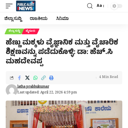
Aa
Font
Resizer
ಜಿಲ್ಲಾ ಸುದ್ದಿ
ರಾಜಕೀಯ
ಸಿನಿಮಾ
ಜಿಲ್ಲಾ ಸುದ್ದಿ
ಮೈಸೂರು
ಹೆಣ್ಣು ಮಕ್ಕಳು ವೈಜ್ಞಾನಿಕ ಮತ್ತು ವೈಚಾರಿಕ
ಶಿಕ್ಷಣವನ್ನು ಪಡೆದುಕೊಳ್ಳಿ: ಡಾ: ಹೆಚ್.ಸಿ
ಮಹದೇವಪ್ಪ
4 Min Read
latha prabhukumar
Last updated: April 22, 2026 4:59 pm