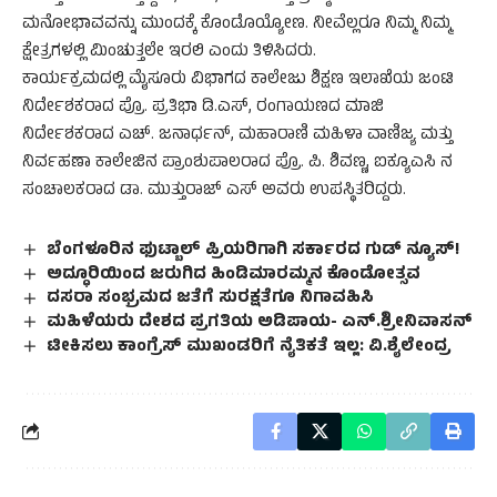
ಮನೋಭಾವವನ್ನು ಮುಂದಕ್ಕೆ ಕೊಂಡೊಯ್ಯೋಣ. ನೀವೆಲ್ಲರೂ ನಿಮ್ಮ ನಿಮ್ಮ
ಕ್ಷೇತ್ರಗಳಲ್ಲಿ ಮಿಂಚುತ್ತಲೇ ಇರಲಿ ಎಂದು ತಿಳಿಸಿದರು.
ಕಾರ್ಯಕ್ರಮದಲ್ಲಿ ಮೈಸೂರು ವಿಭಾಗದ ಕಾಲೇಜು ಶಿಕ್ಷಣ ಇಲಾಖೆಯ ಜಂಟಿ
ನಿರ್ದೇಶಕರಾದ ಪ್ರೊ. ಪ್ರತಿಭಾ ಡಿ.ಎಸ್, ರಂಗಾಯಣದ ಮಾಜಿ
ನಿರ್ದೇಶಕರಾದ ಎಚ್. ಜನಾರ್ಧನ್, ಮಹಾರಾಣಿ ಮಹಿಳಾ ವಾಣಿಜ್ಯ ಮತ್ತು
ನಿರ್ವಹಣಾ ಕಾಲೇಜಿನ ಪ್ರಾಂಶುಪಾಲರಾದ ಪ್ರೊ. ಪಿ. ಶಿವಣ್ಣ, ಐಕ್ಯೂಎಸಿ ನ
ಸಂಚಾಲಕರಾದ ಡಾ. ಮುತ್ತುರಾಜ್ ಎಸ್ ಅವರು ಉಪಸ್ಥಿತರಿದ್ದರು.
ಬೆಂಗಳೂರಿನ ಫುಟ್ಬಾಲ್ ಪ್ರಿಯರಿಗಾಗಿ ಸರ್ಕಾರದ ಗುಡ್ ನ್ಯೂಸ್!
ಅದ್ಧೂರಿಯಿಂದ ಜರುಗಿದ ಹಿಂಡಿಮಾರಮ್ಮನ ಕೊಂಡೋತ್ಸವ
ದಸರಾ ಸಂಭ್ರಮದ ಜತೆಗೆ ಸುರಕ್ಷತೆಗೂ ನಿಗಾವಹಿಸಿ
ಮಹಿಳೆಯರು ದೇಶದ ಪ್ರಗತಿಯ ಅಡಿಪಾಯ- ಎನ್.ಶ್ರೀನಿವಾಸನ್
ಟೀಕಿಸಲು ಕಾಂಗ್ರೆಸ್ ಮುಖಂಡರಿಗೆ ನೈತಿಕತೆ ಇಲ್ಲ: ವಿ.ಶೈಲೇಂದ್ರ