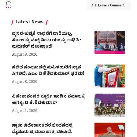
Leave a Comment
Latest News
ವ್ಯಸನ-ಖಿನ್ನತೆ ಸಾಧನೆಗೆ ದಾರಿಯಲ್ಲ,
ಸೋಲನ್ನು ಮೆಟ್ಟಿ ನಿಂತು ಯಶಸ್ಸು ಸಾಧಿಸಿ :
ಮಧುಕರ್ ದೇಶಪಾಂಡೆ
August 8, 2026
ಸಚಿವ ಸಂಪುಟದಲ್ಲಿ ಮಹಿಳೆಯರಿಗೆ ಸ್ಥಾನ
ಸಿಗಲಿದೆ: ಸಿಎಂ ಡಿ ಕೆ ಶಿವಕುಮಾರ್ ಭರವಸೆ
August 8, 2026
ವಿವೇಕಾನಂದರ ಸ್ಪೂರ್ತಿ ಇಂದಿನ ಸಮಾಜಕ್ಕೆ
ಅಗತ್ಯ: ಡಿ.ಕೆ. ಶಿವಕುಮಾರ್
August 1, 2026
ಸ್ವಾಮಿ ವಿವೇಕಾನಂದರ ಜೀವನದಲ್ಲಿ
ಮೈಸೂರು ಪ್ರಮುಖ ಪಾತ್ರ ವಹಿಸಿದೆ.