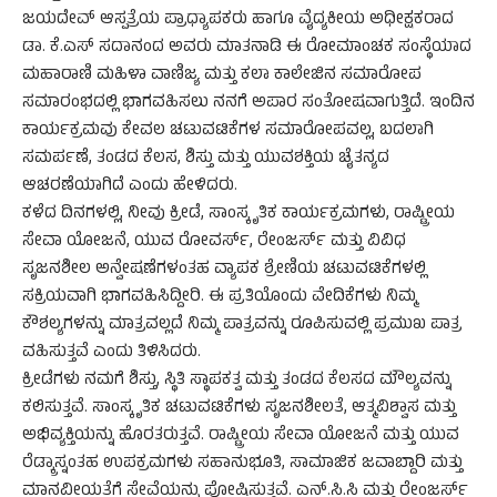
ಜಯದೇವ್ ಆಸ್ಪತ್ರೆಯ ಪ್ರಾಧ್ಯಾಪಕರು ಹಾಗೂ ವೈದ್ಯಕೀಯ ಅಧೀಕ್ಷಕರಾದ
ಡಾ. ಕೆ.ಎಸ್ ಸದಾನಂದ ಅವರು ಮಾತನಾಡಿ ಈ ರೋಮಾಂಚಕ ಸಂಸ್ಥೆಯಾದ
ಮಹಾರಾಣಿ ಮಹಿಳಾ ವಾಣಿಜ್ಯ ಮತ್ತು ಕಲಾ ಕಾಲೇಜಿನ ಸಮಾರೋಪ
ಸಮಾರಂಭದಲ್ಲಿ ಭಾಗವಹಿಸಲು ನನಗೆ ಅಪಾರ ಸಂತೋಷವಾಗುತ್ತಿದೆ. ಇಂದಿನ
ಕಾರ್ಯಕ್ರಮವು ಕೇವಲ ಚಟುವಟಿಕೆಗಳ ಸಮಾರೋಪವಲ್ಲ, ಬದಲಾಗಿ
ಸಮರ್ಪಣೆ, ತಂಡದ ಕೆಲಸ, ಶಿಸ್ತು ಮತ್ತು ಯುವಶಕ್ತಿಯ ಚೈತನ್ಯದ
ಆಚರಣೆಯಾಗಿದೆ ಎಂದು ಹೇಳಿದರು.
ಕಳೆದ ದಿನಗಳಲ್ಲಿ, ನೀವು ಕ್ರೀಡೆ, ಸಾಂಸ್ಕೃತಿಕ ಕಾರ್ಯಕ್ರಮಗಳು, ರಾಷ್ಟ್ರೀಯ
ಸೇವಾ ಯೋಜನೆ, ಯುವ ರೋವಸ್೯, ರೇಂಜರ್ಸ್ ಮತ್ತು ವಿವಿಧ
ಸೃಜನಶೀಲ ಅನ್ವೇಷಣೆಗಳಂತಹ ವ್ಯಾಪಕ ಶ್ರೇಣಿಯ ಚಟುವಟಿಕೆಗಳಲ್ಲಿ
ಸಕ್ರಿಯವಾಗಿ ಭಾಗವಹಿಸಿದ್ದೀರಿ. ಈ ಪ್ರತಿಯೊಂದು ವೇದಿಕೆಗಳು ನಿಮ್ಮ
ಕೌಶಲ್ಯಗಳನ್ನು ಮಾತ್ರವಲ್ಲದೆ ನಿಮ್ಮ ಪಾತ್ರವನ್ನು ರೂಪಿಸುವಲ್ಲಿ ಪ್ರಮುಖ ಪಾತ್ರ
ವಹಿಸುತ್ತವೆ ಎಂದು ತಿಳಿಸಿದರು.
ಕ್ರೀಡೆಗಳು ನಮಗೆ ಶಿಸ್ತು, ಸ್ಥಿತಿ ಸ್ಥಾಪಕತ್ವ ಮತ್ತು ತಂಡದ ಕೆಲಸದ ಮೌಲ್ಯವನ್ನು
ಕಲಿಸುತ್ತವೆ. ಸಾಂಸ್ಕೃತಿಕ ಚಟುವಟಿಕೆಗಳು ಸೃಜನಶೀಲತೆ, ಆತ್ಮವಿಶ್ವಾಸ ಮತ್ತು
ಅಭಿವ್ಯಕ್ತಿಯನ್ನು ಹೊರತರುತ್ತವೆ. ರಾಷ್ಟ್ರೀಯ ಸೇವಾ ಯೋಜನೆ ಮತ್ತು ಯುವ
ರೆಡ್ಕ್ರಾಸ್ನಂತಹ ಉಪಕ್ರಮಗಳು ಸಹಾನುಭೂತಿ, ಸಾಮಾಜಿಕ ಜವಾಬ್ದಾರಿ ಮತ್ತು
ಮಾನವೀಯತೆಗೆ ಸೇವೆಯನ್ನು ಪೋಷಿಸುತ್ತವೆ. ಎನ್.ಸಿ.ಸಿ ಮತ್ತು ರೇಂಜರ್ಸ್