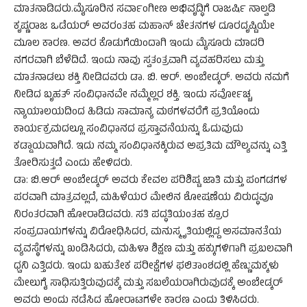
ಮಾತನಾಡಿದರು.ಮೈಸೂರಿನ ಸರ್ವಾಂಗೀಣ ಅಭಿವೃದ್ಧಿಗೆ ರಾಜರ್ಷಿ ನಾಲ್ವಡಿ
ಕೃಷ್ಣರಾಜ ಒಡೆಯರ್ ಅವರಂತಹ ಮಹಾನ್ ಚೇತನಗಳ ದೂರದೃಷ್ಟಿಯೇ
ಮೂಲ ಕಾರಣ. ಅವರ ಕೊಡುಗೆಯಿಂದಾಗಿ ಇಂದು ಮೈಸೂರು ಮಾದರಿ
ನಗರವಾಗಿ ಬೆಳೆದಿದೆ. ಇಂದು ನಾವು ಸ್ವತಂತ್ರವಾಗಿ ವ್ಯವಹರಿಸಲು ಮತ್ತು
ಮಾತನಾಡಲು ಶಕ್ತಿ ನೀಡಿದವರು ಡಾ. ಬಿ. ಆರ್. ಅಂಬೇಡ್ಕರ್. ಅವರು ನಮಗೆ
ನೀಡಿದ ಬೃಹತ್ ಸಂವಿಧಾನವೇ ನಮ್ಮೆಲ್ಲರ ಶಕ್ತಿ. ಇಂದು ಸರ್ವೋಚ್ಚ
ನ್ಯಾಯಾಲಯದಿಂದ ಹಿಡಿದು ಸಾಮಾನ್ಯ ಮಠಗಳವರೆಗೆ ಪ್ರತಿಯೊಂದು
ಕಾರ್ಯಕ್ರಮದಲ್ಲೂ ಸಂವಿಧಾನದ ಪ್ರಸ್ತಾವನೆಯನ್ನು ಓದುವುದು
ಕಡ್ಡಾಯವಾಗಿದೆ. ಇದು ನಮ್ಮ ಸಂವಿಧಾನಕ್ಕಿರುವ ಅಪ್ರತಿಮ ಮೌಲ್ಯವನ್ನು ಎತ್ತಿ
ತೋರಿಸುತ್ತದೆ ಎಂದು ಹೇಳಿದರು.
ಡಾ: ಬಿ.ಆರ್ ಆಂಬೇಡ್ಕರ್ ಅವರು ಕೇವಲ ಪರಿಶಿಷ್ಟ ಜಾತಿ ಮತ್ತು ಪಂಗಡಗಳ
ಪರವಾಗಿ ಮಾತ್ರವಲ್ಲದೆ, ಮಹಿಳೆಯರ ಮೇಲಿನ ಶೋಷಣೆಯ ವಿರುದ್ಧವೂ
ನಿರಂತರವಾಗಿ ಹೋರಾಡಿದವರು. ಸತಿ ಪದ್ಧತಿಯಂತಹ ಕ್ರೂರ
ಸಂಪ್ರದಾಯಗಳನ್ನು ವಿರೋಧಿಸಿದರ, ಮನುಸ್ಮೃತಿಯಲ್ಲಿದ್ದ ಅಸಮಾನತೆಯ
ವ್ಯವಸ್ಥೆಗಳನ್ನು ಖಂಡಿಸಿದರು, ಮಹಿಳಾ ಶಿಕ್ಷಣ ಮತ್ತು ಹಕ್ಕುಗಳಿಗಾಗಿ ಪ್ರಬಲವಾಗಿ
ಧ್ವನಿ ಎತ್ತಿದರು. ಇಂದು ಬಹುತೇಕ ಪರೀಕ್ಷೆಗಳ ಫಲಿತಾಂಶದಲ್ಲಿ ಹೆಣ್ಣುಮಕ್ಕಳು
ಮೇಲುಗೈ ಸಾಧಿಸುತ್ತಿರುವುದಕ್ಕೆ ಮತ್ತು ಸಬಲೆಯರಾಗಿರುವುದಕ್ಕೆ ಅಂಬೇಡ್ಕರ್
ಅವರು ಅಂದು ನಡೆಸಿದ ಹೋರಾಟಗಳೇ ಕಾರಣ ಎಂದು ತಿಳಿಸಿದರು.