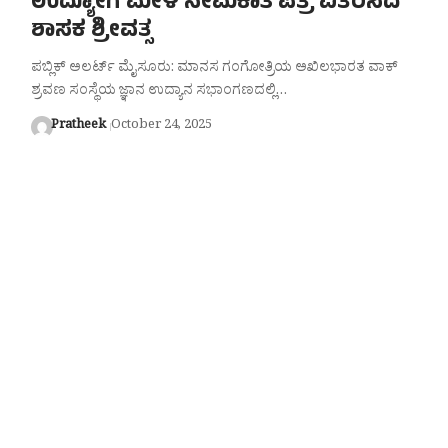
ಉದ್ಯೋಗ ಮೇಳ ನೇಮಕಾತಿ ಪತ್ರ ವಿತರಿಸಿದ
ಶಾಸಕ‌‌ ಶ್ರೀವತ್ಸ
ಪಬ್ಲಿಕ್ ಅಲರ್ಟ್ ಮೈಸೂರು: ಮಾನಸ ಗಂಗೋತ್ರಿಯ ಅಖಿಲ‌ಭಾರತ ವಾಕ್
ಶ್ರವಣ ಸಂಸ್ಥೆಯ ಜ್ಞಾನ ಉದ್ಯಾನ ಸಭಾಂಗಣದಲ್ಲಿ…
Pratheek
October 24, 2025