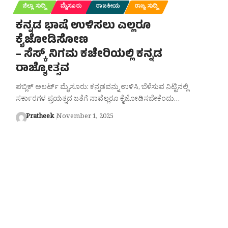
ಜಿಲ್ಲಾ ಸುದ್ದಿ
ಮೈಸೂರು
ರಾಜಕೀಯ
ರಾಜ್ಯ ಸುದ್ದಿ
ಕನ್ನಡ ಭಾಷೆ ಉಳಿಸಲು ಎಲ್ಲರೂ
ಕೈಜೋಡಿಸೋಣ
– ಸೆಸ್ಕ್‌ ನಿಗಮ ಕಚೇರಿಯಲ್ಲಿ ಕನ್ನಡ
ರಾಜ್ಯೋತ್ಸವ
ಪಬ್ಲಿಕ್ ಅಲರ್ಟ್ ಮೈಸೂರು: ಕನ್ನಡವನ್ನು ಉಳಿಸಿ, ಬೆಳೆಸುವ ನಿಟ್ಟಿನಲ್ಲಿ
ಸರ್ಕಾರಗಳ ಪ್ರಯತ್ನದ ಜತೆಗೆ ನಾವೆಲ್ಲರೂ ಕೈಜೋಡಿಸಬೇಕೆಂದು…
Pratheek
November 1, 2025