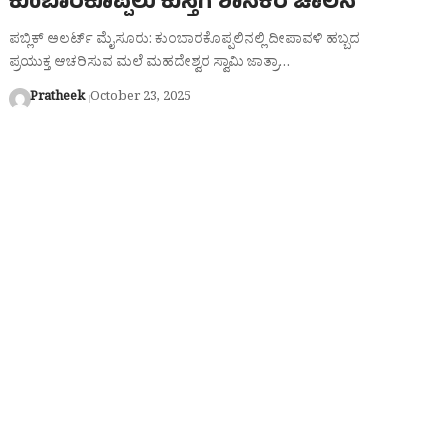
ಕುಂಬಾರಕೊಪ್ಪಲು ಕುಸ್ತಿಗೆ ಶಾಸಕರ ಚಾಲನೆ
ಪಬ್ಲಿಕ್ ಅಲರ್ಟ್ ಮೈಸೂರು: ಕುಂಬಾರಕೊಪ್ಪಲಿನಲ್ಲಿ ದೀಪಾವಳಿ ಹಬ್ಬದ
ಪ್ರಯುಕ್ತ ಆಚರಿಸುವ ಮಲೆ ಮಹದೇಶ್ವರ ಸ್ವಾಮಿ ಜಾತ್ರಾ…
Pratheek
October 23, 2025