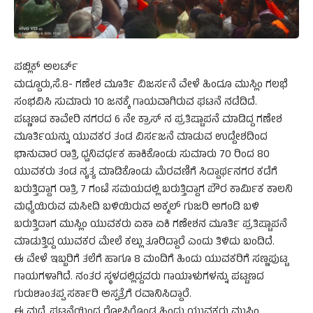
ಪಬ್ಲಿಕ್ ಅಲರ್ಟ್
ಮದ್ದೂರು,ಸೆ.8- ಗಣೇಶ ಮೂರ್ತಿ ವಿಜರ್ಸನೆ ವೇಳೆ ಹಿಂದೂ ಮುಸ್ಲಿಂ ಗಲಭೆ
ಸಂಭವಿಸಿ ಸುಮಾರು 10 ಜನಕ್ಕೆ ಗಾಯವಾಗಿರುವ ಘಟನೆ ನಡೆದಿದೆ.
ಪಟ್ಣಣದ ಕಾವೇರಿ ನಗರದ 6 ನೇ ಕ್ರಾಸ್ ನ ಪ್ರತಿಷ್ಟಾಪನೆ ಮಾಡಿದ್ದ ಗಣೇಶ
ಮೂರ್ತಿಯನ್ನು ಯುವಕರ ತಂಡ ವಿರ್ಸಜನೆ ಮಾಡುವ ಉದ್ದೇಶದಿಂದ
ಭಾನುವಾರ ರಾತ್ರಿ ಧ್ವನಿವರ್ಧಕ ಹಾಕಿಕೊಂಡು ಸುಮಾರು 70 ರಿಂದ 80
ಯುವಕರು ತಂಡ ನೃತ್ಯ ಮಾಡಿಕೊಂಡು ಮೆರವಣಿಗೆ ಸಿದ್ದಾರ್ಥನಗರ ಕಡೆಗೆ
ಬರುತ್ತಿದ್ದಾಗ ರಾತ್ರಿ 7 ಗಂಟೆ ಸಮಯದಲ್ಲಿ ಬರುತ್ತಿದ್ದಾಗ ಪೌರ ಕಾರ್ಮಿಕ ಕಾಲನಿ
ಮಧ್ಯೆಯಿರುವ ಮಸೀದಿ ಬಳಿಯಿರುವ ಅಕ್ಮಲ್ ಗುಜರಿ ಅಗಂಡಿ ಬಳಿ
ಬರುತ್ತಿದಾಗ ಮುಸ್ಲಿಂ ಯುವಕರು ಏಕಾ ಏಕಿ ಗಣೇಶನ ಮೂರ್ತಿ ಪ್ರತಿಷ್ಟಾಪನೆ
ಮಾಡುತ್ತಿದ್ದ ಯುವಕರ ಮೇಲೆ ಕಲ್ಲು ತೂರಿದ್ದಾರೆ ಎಂದು ತಿಳಿದು ಬಂದಿದೆ.
ಈ ವೇಳೆ ಇಬ್ಬರಿಗೆ ತಲೆಗೆ ಹಾಗೂ 8 ಮಂದಿಗೆ ಹಿಂದು ಯುವಕರಿಗೆ ಸಣ್ಣಪುಟ್ಟ
ಗಾಯಗಳಾಗಿದೆ. ನಂತರ ಸ್ಥಳದಲ್ಲಿದ್ದವರು ಗಾಯಾಳುಗಳನ್ನು ಪಟ್ಟಣದ
ಗುರುಶಾಂತಪ್ಪ ಸರ್ಕಾರಿ ಅಸ್ಪತ್ರೆಗೆ ರವಾನಿಸಿದ್ದಾರೆ.
ಈ ಮಧ್ಯೆ ಘಟನೆಯಿಂದ ರೋಸಿಗೊಂಡ ಹಿಂದು ಯುವಕರು ಮುಸ್ಲಿಂ