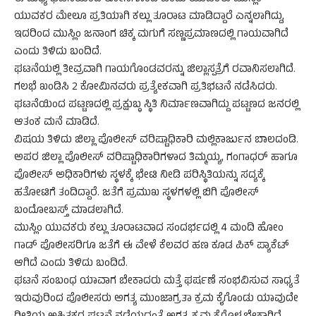
ಯುವಕರ ಮೇಲೂ ಪ್ರತಿಯಾಗಿ ಕಲ್ಲು ತೂರಾಟ ಮಾಡಿದ್ದಾರೆ ಎನ್ನಲಾಗಿದ್ದು,
ಇದರಿಂದ ಮುಸ್ಲಿಂ ಜನಾಂಗ ಚಿಕ್ಕ ಮಗುಗೆ ಸಣ್ಣಪ್ರಮಾಣದಲ್ಲಿ ಗಾಯವಾಗಿದೆ
ಎಂದು ತಿಳಿದು ಬಂದಿದೆ.
ಘಟನೆಯಲ್ಲಿ ತೀವ್ರವಾಗಿ ಗಾಯಗೊಂಡವರನ್ನು ಜಿಲ್ಲಾಸ್ಪತ್ರೆಗೆ ರವಾನಿಸಲಾಗಿದೆ.
ಗಲಭೆ ಖಂಡಿಸಿ 2 ಕೋಮಿನವರು ಪ್ರತ್ಯೇಕವಾಗಿ ಪ್ರತಿಭಟನೆ ನಡೆಸಿದರು.
ಘಟನೆಯಿಂದ ಪಟ್ಟಣದಲ್ಲಿ ಪ್ರಕ್ಷುಬ್ಧ ಸ್ಥಿತಿ ನಿರ್ಮಾಣವಾಗಿದ್ದು ಪಟ್ಟಣದ ಜನರಲ್ಲಿ
ಆತಂಕ ಮನೆ ಮಾಡಿದೆ.
ವಿಷಯ ತಿಳಿದು ಜಿಲ್ಲಾ ಪೊಲೀಸ್ ವರಿಷ್ಟಾಧಿಕಾರಿ ಮಲ್ಲಿಕಾರ್ಜುನ ಬಾಲದಂಡಿ.
ಅಪರ ಜಿಲ್ಲಾ ಪೊಲೀಸ್ ವರಿಷ್ಟಾಧಿಕಾರಿಗಳಾದ ತಿಮ್ಮಯ್ಯ, ಗಂಗಾಧರ್ ಹಾಗೂ
ಪೊಲೀಸ್ ಅಧಿಕಾರಿಗಳು ಸ್ಥಳಕ್ಕೆ ಭೇಟಿ ನೀಡಿ ಪರಿಸ್ಥಿತಿಯನ್ನು ಸದ್ಯಕ್ಕೆ
ಹತೋಟಿಗೆ ತಂದಿದ್ದಾರೆ. ಜತೆಗೆ ಪ್ರಮುಖ ಸ್ಥಳಗಳಲ್ಲಿ ಬಿಗಿ ಪೊಲೀಸ್
ಬಂದೋಬಸ್ತ್ ಮಾಡಲಾಗಿದೆ.
ಮುಸ್ಲಿಂ ಯುವಕರು ಕಲ್ಲು ತೂರಾಟವಾದ ಸಂದರ್ಭದಲ್ಲಿ 4 ಮಂದಿ ಹೋಂ
ಗಾಡ್ ಪೊಲೀಸರಿಗೂ ಜತೆಗೆ ಈ ವೇಳೆ ಕೆಲವರ ಹಣ ಕೂಡ ಪಿಕ್ ಪ್ಯಾಕೆಟ್
ಆಗಿದೆ ಎಂದು ತಿಳಿದು ಬಂದಿದೆ.
ಘಟನೆ ಸಂಬಂಧ ಯಾವಾಗ ಬೇಕಾದರು ಮತ್ತೆ ಘರ್ಷಣೆ ಸಂಭವಿಸುವ ಸಾಧ್ಯತೆ
ಇರುವುರಿಂದ ಪೊಲೀಸರು ಅಗತ್ಯ ಮುಂಜಾಗ್ರತಾ ಕ್ರಮ ಕೈಗೊಂಡು ಯಾವುದೇ