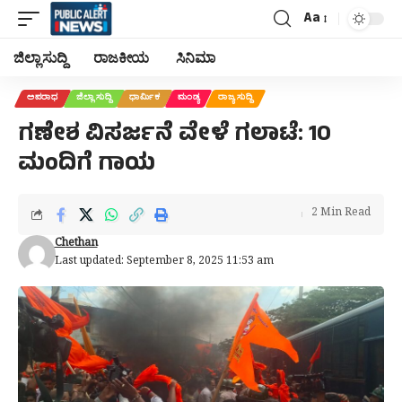
Aa
Font
Resizer
ಜಿಲ್ಲಾ ಸುದ್ದಿ
ರಾಜಕೀಯ
ಸಿನಿಮಾ
ಅಪರಾಧ
ಜಿಲ್ಲಾ ಸುದ್ದಿ
ಧಾರ್ಮಿಕ
ಮಂಡ್ಯ
ರಾಜ್ಯ ಸುದ್ದಿ
ಗಣೇಶ ವಿಸರ್ಜನೆ ವೇಳೆ ಗಲಾಟೆ: 10
ಮಂದಿಗೆ ಗಾಯ
2 Min Read
Chethan
Last updated: September 8, 2025 11:53 am