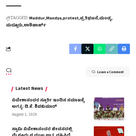
TAGGED:
Maddur
Mandya
protest
ಪ್ರತಿಭಟನೆ
ಮಂಡ್ಯ
ಮದ್ದೂರು
ಲಾಠಿಚಾರ್ಜ್
Leave a Comment
Latest News
ವಿವೇಕಾನಂದರ ಸ್ಪೂರ್ತಿ ಇಂದಿನ ಸಮಾಜಕ್ಕೆ
ಅಗತ್ಯ: ಡಿ.ಕೆ. ಶಿವಕುಮಾರ್
August 1, 2026
ಸ್ವಾಮಿ ವಿವೇಕಾನಂದರ ಜೀವನದಲ್ಲಿ
ಮೈಸೂರು ಪ್ರಮುಖ ಪಾತ್ರ ವಹಿಸಿದೆ.