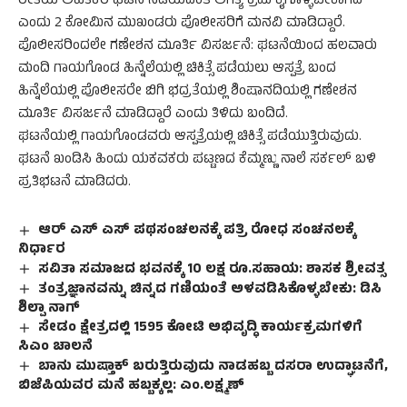
ರೀತಿಯ ಅಹಿತಕರ ಘಟನೆ ನಡೆಯದಂತೆ ಅಗತ್ಯ ಕ್ರಮ ಕೈಗೊಳ್ಳಬೇಕಾಗಿದೆ
ಎಂದು 2 ಕೋಮಿನ ಮುಖಂಡರು ಪೊಲೀಸರಿಗೆ ಮನವಿ ಮಾಡಿದ್ದಾರೆ.
ಪೊಲೀಸರಿಂದಲೇ ಗಣೇಶನ ಮೂರ್ತಿ ವಿಸರ್ಜನೆ: ಘಟನೆಯಿಂದ ಹಲವಾರು
ಮಂದಿ ಗಾಯಗೊಂಡ ಹಿನ್ನೆಲೆಯಲ್ಲಿ ಚಿಕಿತ್ಸೆ ಪಡೆಯಲು ಆಸ್ಪತ್ರೆ ಬಂದ
ಹಿನ್ನೆಲೆಯಲ್ಲಿ ಪೊಲೀಸರೇ ಬಿಗಿ ಭದ್ರತೆಯಲ್ಲಿ ಶಿಂಷಾನದಿಯಲ್ಲಿ ಗಣೇಶನ
ಮೂರ್ತಿ ವಿಸರ್ಜನೆ ಮಾಡಿದ್ದಾರೆ ಎಂದು ತಿಳಿದು ಬಂದಿದೆ.
ಘಟನೆಯಲ್ಲಿ ಗಾಯಗೊಂಡವರು ಆಸ್ಪತ್ರೆಯಲ್ಲಿ ಚಿಕಿತ್ಸೆ ಪಡೆಯುತ್ತಿರುವುದು.
ಘಟನೆ ಖಂಡಿಸಿ ಹಿಂದು ಯಕವಕರು ಪಟ್ಟಣದ ಕೆಮ್ಮಣ್ಣು ನಾಲೆ ಸರ್ಕಲ್ ಬಳಿ
ಪ್ರತಿಭಟನೆ ಮಾಡಿದರು.
ಆರ್ ಎಸ್ ಎಸ್ ಪಥಸಂಚಲನಕ್ಕೆ ಪತ್ರಿ ರೋಧ ಸಂಚನಲಕ್ಕೆ
ನಿರ್ಧಾರ
ಸವಿತಾ ಸಮಾಜದ ಭವನಕ್ಕೆ 10 ಲಕ್ಷ ರೂ.ಸಹಾಯ: ಶಾಸಕ ಶ್ರೀವತ್ಸ
ತಂತ್ರಜ್ಞಾನವನ್ನು ಚಿನ್ನದ ಗಣಿಯಂತೆ ಅಳವಡಿಸಿಕೊಳ್ಳಬೇಕು: ಡಿಸಿ
ಶಿಲ್ಪಾ ನಾಗ್
ಸೇಡಂ ಕ್ಷೇತ್ರದಲ್ಲಿ 1595 ಕೋಟಿ ಅಭಿವೃದ್ಧಿ ಕಾರ್ಯಕ್ರಮಗಳಿಗೆ
ಸಿಎಂ ಚಾಲನೆ
ಬಾನು ಮುಷ್ತಾಕ್ ಬರುತ್ತಿರುವುದು ನಾಡಹಬ್ಬ ದಸರಾ ಉದ್ಘಾಟನೆಗೆ,
ಬಿಜೆಪಿಯವರ ಮನೆ ಹಬ್ಬಕ್ಕಲ್ಲ: ಎಂ.ಲಕ್ಷ್ಮಣ್