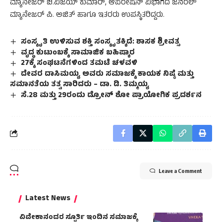
ಮ್ಯಾನೇಜರ್ ಬಿ.ವಿಜಯ್ ಕುಮಾರ್, ಆಪರೇಷನ್ ವಿಭಾಗದ ಜನರಲ್
ಮ್ಯಾನೇಜರ್ ಪಿ. ಅಜಿತ್ ಹಾಗೂ ಇತರರು ಉಪಸ್ಥಿತರಿದ್ದರು.
ಸಂಸ್ಕೃತಿ ಉಳಿಸುವ ಶಕ್ತಿ ಸಂಸ್ಕೃತಕ್ಕಿದೆ: ಶಾಸಕ ಶ್ರೀವತ್ಸ
ವೃದ್ಧ ಕುಟುಂಬಕ್ಕೆ ಸಾಮಾಜಿಕ ಬಹಿಷ್ಕಾರ
27ಕ್ಕೆ ಸಂಘಟನೆಗಳಿಂದ ತಮಟೆ ಚಳವಳಿ
ದೇವರ ದಾಸಿಮಯ್ಯ ಅವರು ಸಮಾಜಕ್ಕೆ ಕಾಯಕ ನಿಷ್ಠೆ ಮತ್ತು
ಸಮಾನತೆಯ ತತ್ವ ಸಾರಿದರು – ಡಾ. ಡಿ. ತಿಮ್ಮಯ್ಯ
ಸೆ.28 ಮತ್ತು 29ರಂದು ಡ್ರೋನ್‌ ಶೋ ಪ್ರಾಯೋಗಿಕ ಪ್ರದರ್ಶನ
Leave a Comment
Latest News
ವಿವೇಕಾನಂದರ ಸ್ಪೂರ್ತಿ ಇಂದಿನ ಸಮಾಜಕ್ಕೆ