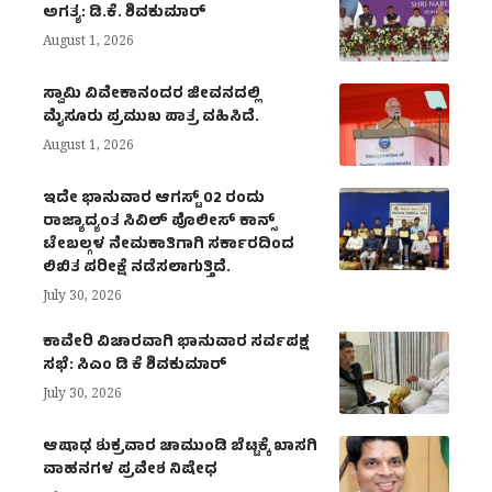
ಅಗತ್ಯ: ಡಿ.ಕೆ. ಶಿವಕುಮಾರ್
August 1, 2026
ಸ್ವಾಮಿ ವಿವೇಕಾನಂದರ ಜೀವನದಲ್ಲಿ
ಮೈಸೂರು ಪ್ರಮುಖ ಪಾತ್ರ ವಹಿಸಿದೆ.
August 1, 2026
ಇದೇ ಭಾನುವಾರ ಆಗಸ್ಟ್ 02 ರಂದು
ರಾಜ್ಯಾದ್ಯಂತ ಸಿವಿಲ್ ಪೊಲೀಸ್ ಕಾನ್ಸ್
ಟೇಬಲ್ಗಳ ನೇಮಕಾತಿಗಾಗಿ ಸರ್ಕಾರದಿಂದ
ಲಿಖಿತ ಪರೀಕ್ಷೆ ನಡೆಸಲಾಗುತ್ತಿದೆ.
July 30, 2026
ಕಾವೇರಿ ವಿಚಾರವಾಗಿ ಭಾನುವಾರ ಸರ್ವಪಕ್ಷ
ಸಭೆ: ಸಿಎಂ ಡಿ ಕೆ ಶಿವಕುಮಾರ್
July 30, 2026
ಆಷಾಢ ಶುಕ್ರವಾರ ಚಾಮುಂಡಿ ಬೆಟ್ಟಕ್ಕೆ ಖಾಸಗಿ
ವಾಹನಗಳ ಪ್ರವೇಶ ನಿಷೇಧ