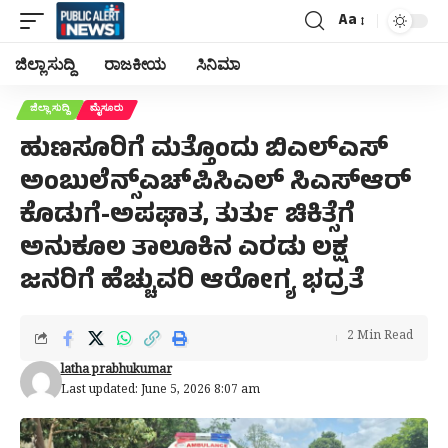
Aa
Font
Resizer
ಜಿಲ್ಲಾ ಸುದ್ದಿ
ರಾಜಕೀಯ
ಸಿನಿಮಾ
ಜಿಲ್ಲಾ ಸುದ್ದಿ
ಮೈಸೂರು
ಹುಣಸೂರಿಗೆ ಮತ್ತೊಂದು ಬಿಎಲ್‌ಎಸ್
ಅಂಬುಲೆನ್ಸ್ಎಚ್‌ಪಿಸಿಎಲ್ ಸಿಎಸ್‌ಆರ್
ಕೊಡುಗೆ-ಅಪಘಾತ, ತುರ್ತು ಚಿಕಿತ್ಸೆಗೆ
ಅನುಕೂಲ ತಾಲೂಕಿನ ಎರಡು ಲಕ್ಷ
ಜನರಿಗೆ ಹೆಚ್ಚುವರಿ ಆರೋಗ್ಯ ಭದ್ರತೆ
2 Min Read
latha prabhukumar
Last updated: June 5, 2026 8:07 am