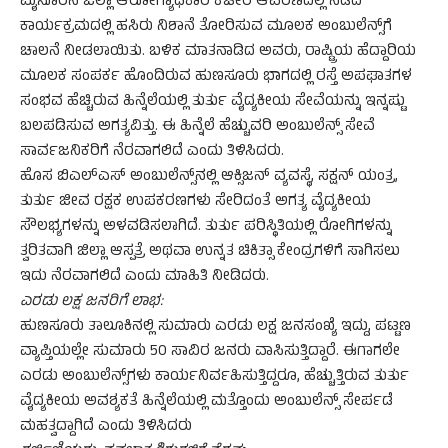
ಮೈಸೂರಿನ ಜಿಲ್ಲಾ ಆರೋಗ್ಯಾಧಿಕಾರಿ ಕಚೇರಿ ಆವರಣದಲ್ಲಿ ನಡೆದ
ಕಾರ್ಯಕ್ರಮದಲ್ಲಿ ಹಸಿರು ನಿಶಾನೆ ತೋರಿಸುವ ಮೂಲಕ ಅಂಬುಲೆನ್ಸ್‌ಗೆ
ಚಾಲನೆ ನೀಡಲಾಯಿತು. ಬಳಿಕ ಮಾತನಾಡಿದ ಅವರು, ರಾಷ್ಟ್ರಿಯ ಹೆದ್ದಾರಿಯ
ಮೂಲಕ ಸಂಪರ್ಕ ಹೊಂದಿರುವ ಹುಣಸೂರು ಭಾಗದಲ್ಲಿ ರಸ್ತೆ ಅಪಘಾತಗಳ
ಸಂಭವ ಹೆಚ್ಚಿರುವ ಹಿನ್ನೆಲೆಯಲ್ಲಿ ತುರ್ತು ವೈದ್ಯಕೀಯ ಸೇವೆಯನ್ನು ಇನ್ನಷ್ಟು
ಬಲಪಡಿಸುವ ಅಗತ್ಯವಿತ್ತು. ಈ ಹಿನ್ನೆಲೆ ಹೆಚ್ಚುವರಿ ಅಂಬುಲೆನ್ಸ್ ಸೇವೆ
ಸಾರ್ವಜನಿಕರಿಗೆ ನೆರವಾಗಲಿದೆ ಎಂದು ತಿಳಿಸಿದರು.
ಹೊಸ ಬಿಎಲ್‌ಎಸ್ ಅಂಬುಲೆನ್ಸ್‌ನಲ್ಲಿ ಆಕ್ಸಿಜನ್ ವ್ಯವಸ್ಥೆ, ಸಕ್ಷನ್ ಯಂತ್ರ,
ತುರ್ತು ಜೀವ ರಕ್ಷಕ ಉಪಕರಣಗಳು ಸೇರಿದಂತೆ ಅಗತ್ಯ ವೈದ್ಯಕೀಯ
ಸೌಲಭ್ಯಗಳನ್ನು ಅಳವಡಿಸಲಾಗಿದೆ. ತುರ್ತು ಪರಿಸ್ಥಿತಿಯಲ್ಲಿ ರೋಗಿಗಳನ್ನು
ತ್ವರಿತವಾಗಿ ಜಿಲ್ಲಾ ಆಸ್ಪತ್ರೆ ಅಥವಾ ಉನ್ನತ ಚಿಕಿತ್ಸಾ ಕೇಂದ್ರಗಳಿಗೆ ಸಾಗಿಸಲು
ಇದು ನೆರವಾಗಲಿದೆ ಎಂದು ಮಾಹಿತಿ ನೀಡಿದರು.
ಎರಡು ಲಕ್ಷ ಜನರಿಗೆ ಲಾಭ:
ಹುಣಸೂರು ತಾಲೂಕಿನಲ್ಲಿ ಸುಮಾರು ಎರಡು ಲಕ್ಷ ಜನಸಂಖ್ಯೆ ಇದ್ದು, ಪಟ್ಟಣ
ವ್ಯಾಪ್ತಿಯಲ್ಲೇ ಸುಮಾರು 50 ಸಾವಿರ ಜನರು ವಾಸಿಸುತ್ತಿದ್ದಾರೆ. ಈಗಾಗಲೇ
ಎರಡು ಅಂಬುಲೆನ್ಸ್‌ಗಳು ಕಾರ್ಯನಿರ್ವಹಿಸುತ್ತಿದ್ದರೂ, ಹೆಚ್ಚುತ್ತಿರುವ ತುರ್ತು
ವೈದ್ಯಕೀಯ ಅವಶ್ಯಕತೆ ಹಿನ್ನೆಲೆಯಲ್ಲಿ ಮತ್ತೊಂದು ಅಂಬುಲೆನ್ಸ್ ಸೇರ್ಪಡೆ
ಮಹತ್ವದ್ದಾಗಿದೆ ಎಂದು ತಿಳಿಸಿದರು