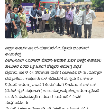
ಪಬ್ಲಿಕ್ ಅಲರ್ಟ್ ನ್ಯೂಸ್:-ಹುಣಸೂರಿಗೆ ಮತ್ತೊಂದು ಬಿಎಲ್‌ಎಸ್
ಅಂಬುಲೆನ್ಸ್
ಎಚ್‌ಪಿಸಿಎಲ್ ಸಿಎಸ್‌ಆರ್ ಕೊಡುಗೆ-ಅಪಘಾತ, ತುರ್ತು ಚಿಕಿತ್ಸೆಗೆ ಅನುಕೂಲ
ತಾಲೂಕಿನ ಎರಡು ಲಕ್ಷ ಜನರಿಗೆ ಹೆಚ್ಚುವರಿ ಆರೋಗ್ಯ ಭದ್ರತೆ
ಮೈಸೂರು, ಜೂನ್ 04 (ಕರ್ನಾಟಕ ವಾರ್ತೆ ) ಎಚ್‌ಪಿಸಿಎಲ್ (ಹಿಂದೂಸ್ತಾನ್
ಪೆಟ್ರೋಲಿಯಂ ಕಾರ್ಪೊರೇಷನ್ ಲಿಮಿಟೆಡ್) ಸಂಸ್ಥೆಯ ಸಿಎಸ್‌ಆರ್
ನಿಧಿಯಡಿ ಆರೋಗ್ಯ ಇಲಾಖೆಗೆ ಕೊಡುಗೆಯಾಗಿ ನೀಡಲಾದ ಬಿಎಲ್‌ಎಸ್
(ಬೇಸಿಕ್ ಲೈಫ್ ಸಪೋರ್ಟ್) ಅಂಬುಲೆನ್ಸ್ ಅನ್ನು ಜಿಲ್ಲಾ ಆರೋಗ್ಯಾಧಿಕಾರಿ
ಡಾ. ಪಿ.ಸಿ. ಕುಮಾರಸ್ವಾಮಿ ಗುರುವಾರ ಸಾರ್ವಜನಿಕ ಸೇವೆಗೆ
ಮುಕ್ತಗೊಳಿಸಿದರು.