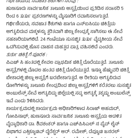
ಗರ್ಭಿಣಿಯರು, ನವಜಾತ ಶಿಶುಗಳಿಗೆ ನೆರವು :
ಹುಣಸೂರು ಸಾರ್ವಜನಿಕ ತಾಲೂಕು ಆಸ್ಪತ್ರೆಯಿಂದ ಪ್ರತಿದಿನ ಸರಾಸರಿ 5
ರಿಂದ 6 ತುರ್ತು ಪ್ರಕರಣಗಳನ್ನು ಮೈಸೂರಿಗೆ ರವಾನಿಸಲಾಗುತ್ತದೆ.
ಗರ್ಭಿಣಿಯರು, ನವಜಾತ ಶಿಶುಗಳು ಹಾಗೂ ಎನ್‌ಐಸಿಯು ಚಿಕಿತ್ಸೆಯ
ಅಗತ್ಯವಿರುವ ಮಕ್ಕಳನ್ನು ತ್ವರಿತವಾಗಿ ಜಿಲ್ಲಾ ಕೇಂದ್ರಕ್ಕೆ ಸಾಗಿಸಲು ಈ ಸೇವೆ
ಸಹಕಾರಿಯಾಗಲಿದೆ. 24 ಗಂಟೆಯೂ ಸುಸಜ್ಜಿತ ತುರ್ತು ವೈದ್ಯಕೀಯ ಸೇವೆ
ಒದಗಿಸುವಲ್ಲಿ ಹೊಸ ವಾಹನ ಮಹತ್ವದ ಪಾತ್ರ ವಹಿಸಲಿದೆ ಎಂದರು.
ತುರ್ತು ಚಿಕಿತ್ಸೆ ಗೆ ಪೂರಕ :
ಪಿಎಚ್ ಸಿ ಹಂತದಲ್ಲಿ ಕೇವಲ ಪ್ರಾಥಮಿಕ ಚಿಕಿತ್ಸೆ ದೊರೆಯುತ್ತದೆ. ತಾಲೂಕು
ಆಸ್ಪತ್ರೆಗಳಲ್ಲಿ ಮೊದಲ ಹಂತದ ಚಿಕಿತ್ಸೆ ದೊರೆಯುತ್ತದೆ. ಇನ್ನೂ ಹೆಚ್ಚುವರಿ ಚಿಕಿತ್ಸೆ
ಬೇಕಾದಲ್ಲಿ ಜಿಲ್ಲಾ ಆಸ್ಪತ್ರೆಗೆ ಬರಬೇಕಾಗುತ್ತದೆ. ಆ ರೀತಿಯ ಅಗತ್ಯವಿರುವ
ರೋಗಿಗಳನ್ನು ತಾಲೂಕು ಕೇಂದ್ರದಿಂದ ಜಿಲ್ಲಾ ಆಸ್ಪತ್ರೆಗಳಿಗೆ ಕರೆತರಲು ಸುಸಜ್ಜಿತ
ಅಂಬುಲೆನ್ಸ್ ಸೇವೆ ಅಗತ್ಯವಿದ್ದು ಜಿಲ್ಲೆಯಲ್ಲಿ ಸದ್ಯ ಅಗತ್ಯಕ್ಕೆ ತಕ್ಕಷ್ಟು ಅಂಬುಲೆನ್ಸ್
ಇವೆ ಎಂದು ತಿಳಿಸಿದರು.
ಕಾರ್ಯಕ್ರಮದಲ್ಲಿ ಕಾರ್ಯಕ್ರಮ ಅಧಿಕಾರಿಗಳಾದ ಸಿರಾಜ್ ಅಹಮದ್,
ಗೋಪಿನಾಥ್, ಹುಣಸೂರು ಸಾರ್ವಜನಿಕ ತಾಲೂಕು ಆಸ್ಪತ್ರೆಯ ಆಡಳಿತ
ವೈದ್ಯಾಧಿಕಾರಿ ಡಾ. ಶಿವಶಂಕರ್ ಹಾಗೂ ಎಚ್‌ಪಿಸಿಎಲ್ ನ ಪೈಪ್ ಲೈನ್
ವಿಭಾಗದ ಎಕ್ಸಿಕ್ಯೂಟಿವ್ ಡೈರೆಕ್ಟರ್ ಆರ್. ರಮೇಶ್, ಡೆಪ್ಯೂಟಿ ಜನರಲ್