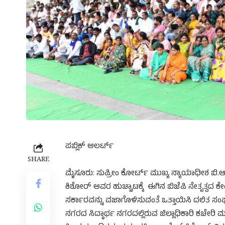
ಪಬ್ಲಿಕ್ ಅಲರ್ಟ್
SHARE
ಮೈಸೂರು: ಸುಪ್ರೀಂ ಕೋಟ್೯ ಮುಖ್ಯ ನ್ಯಾಯಾಧೀಶ ಬಿ
ಕಿಶೋರ್ ಅವರ ಹುಚ್ಚಾಟಕ್ಕೆ ಈಗಿನ ಬಿಜೆಪಿ ನೇತೃತ್ವದ ಕೇ
ಸರ್ಕಾರವನ್ನು ವಜಾಗೊಳಿಸುವಂತೆ ಒತ್ತಾಯಿಸಿ ದಲಿತ ಸಂ
ನಗರದ ಸಿದ್ಧಾರ್ಥ ನಗರದಲ್ಲಿರುವ ಜಿಲ್ಲಾಧಿಕಾರಿ ಕಚೇರ