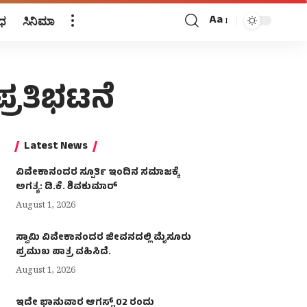
Aa
ಧ
ಸಿನಿಮಾ
Font
Resizer
್ರತಿಭಟನೆ
Latest News
ವಿವೇಕಾನಂದರ ಸ್ಪೂರ್ತಿ ಇಂದಿನ ಸಮಾಜಕ್ಕೆ
ಅಗತ್ಯ: ಡಿ.ಕೆ. ಶಿವಕುಮಾರ್
August 1, 2026
ಸ್ವಾಮಿ ವಿವೇಕಾನಂದರ ಜೀವನದಲ್ಲಿ ಮೈಸೂರು
ಪ್ರಮುಖ ಪಾತ್ರ ವಹಿಸಿದೆ.
August 1, 2026
ಇದೇ ಭಾನುವಾರ ಆಗಸ್ಟ್ 02 ರಂದು