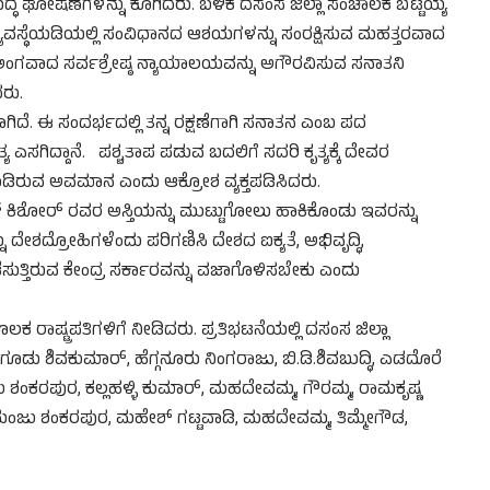
ುದ್ಧ ಘೋಷಣೆಗಳನ್ನು ಕೂಗಿದರು. ಬಳಿಕ ದಸಂಸ ಜಿಲ್ಲಾ ಸಂಚಾಲಕ ಬೆಟ್ಟಯ್ಯ
್ಯವಸ್ಥೆಯಡಿಯಲ್ಲಿ ಸಂವಿಧಾನದ ಆಶಯಗಳನ್ನು ಸಂರಕ್ಷಿಸುವ ಮಹತ್ತರವಾದ
ುಖ ಅಂಗವಾದ ಸರ್ವಶ್ರೇಷ್ಠ ನ್ಯಾಯಾಲಯವನ್ನು ಅಗೌರವಿಸುವ ಸನಾತನಿ
ರು.
ಿದೆ. ಈ ಸಂದರ್ಭದಲ್ಲಿ ತನ್ನ ರಕ್ಷಣೆಗಾಗಿ ಸನಾತನ ಎಂಬ ಪದ
ಸಗಿದ್ದಾನೆ. ಪಶ್ಚತಾಪ ಪಡುವ ಬದಲಿಗೆ ಸದರಿ ಕೃತ್ಯಕ್ಕೆ ದೇವರ
ಾಡಿರುವ ಅವಮಾನ ಎಂದು ಆಕ್ರೋಶ ವ್ಯಕ್ತಪಡಿಸಿದರು.
 ಕಿಶೋರ್ ರವರ ಅಸ್ತಿಯನ್ನು ಮುಟ್ಟುಗೋಲು ಹಾಕಿಕೊಂಡು ಇವರನ್ನು
 ದೇಶದ್ರೋಹಿಗಳೆಂದು ಪರಿಗಣಿಸಿ ದೇಶದ ಐಕ್ಯತೆ, ಅಭಿವೃದ್ಧಿ,
ೆಸುತ್ತಿರುವ ಕೇಂದ್ರ ಸರ್ಕಾರವನ್ನು ವಜಾಗೊಳಿಸಬೇಕು ಎಂದು
ಲಕ ರಾಷ್ಟ್ರಪತಿಗಳಿಗೆ ನೀಡಿದರು. ಪ್ರತಿಭಟನೆಯಲ್ಲಿ ದಸಂಸ ಜಿಲ್ಲಾ
ೂಡು ಶಿವಕುಮಾರ್, ಹೆಗ್ಗನೂರು ನಿಂಗರಾಜು, ಬಿ.ಡಿ.ಶಿವಬುದ್ಧಿ, ಎಡದೊರೆ
ು ಶಂಕರಪುರ, ಕಲ್ಲಹಳ್ಳಿ ಕುಮಾರ್, ಮಹದೇವಮ್ಮ, ಗೌರಮ್ಮ, ರಾಮಕೃಷ್ಣ
, ಮಂಜು ಶಂಕರಪುರ, ಮಹೇಶ್ ಗಟ್ಟವಾಡಿ, ಮಹದೇವಮ್ಮ, ತಿಮ್ಮೇಗೌಡ,