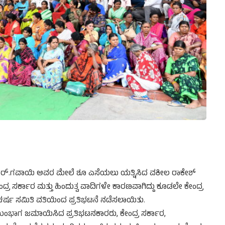
.ಆರ್.ಗವಾಯಿ ಅವರ ಮೇಲೆ ಶೂ ಎಸೆಯಲು ಯತ್ನಿಸಿದ ವಕೀಲ ರಾಕೇಶ್
ಂದ್ರ ಸರ್ಕಾರ ಮತ್ತು ಹಿಂದುತ್ವ ವಾದಿಗಳೇ ಕಾರಣವಾಗಿದ್ದು ಕೂಡಲೇ ಕೇಂದ್ರ
ಘರ್ಷ ಸಮಿತಿ ವತಿಯಿಂದ ಪ್ರತಿಭಟನೆ ನಡೆಸಲಾಯಿತು.
ಿ ಮುಂಭಾಗ ಜಮಾಯಿಸಿದ ಪ್ರತಿಭಟನಕಾರರು, ಕೇಂದ್ರ ಸರ್ಕಾರ,