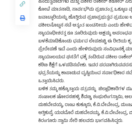
ಹಿಂದುತ್ವವಾದಿಗಳು ಮತ್ತು ವಕೀಲ ರಾಕೇಶ್ ಕಿಶೋರ್ ವಿರ
ಕೋಟೆ ಮಾತನಾಡಿ, ಸಾರ್ವಭೌಮ ಪ್ರಜಾತಂತ್ರ ಒಕ್ಕೂಟ ವ
ಜವಾಬ್ದಾರಿಯನ್ನು ಹೊತ್ತಿರುವ ಪ್ರಜಾಪ್ರಭುತ್ವದ ಪ್ರಮ
ವಕೀಲನೊಬ್ಬನ ನಡೆ ಅತ್ಯಂತ ಖಂಡನೀಯ ಎಂದು ಹೇಳಿದ
ನ್ಯಾಯಾಧೀಶರತ್ತ ಶೂ ತೂರಿರುವುದು ಅಕ್ಷಮ್ಯ ಅಪರಾಧವಾಗ
ಬಳಕೆಮಾಡಿಕೊಂಡು ಧರ್ಮದ ಲೇಪಹಚ್ಚಿ ಈ ರೀತಿಯ ಕೃತ್ಯ ಎ
ಪ್ರೇರೇಪಣೆ ಇದೆ ಎಂದು ಹೇಳಿರುವುದು ಸಂವಿಧಾನಕ್ಕೆ ಮ
ನ್ಯಾಯಾಲಯದ ಘನತೆಗೆ ಧಕ್ಕೆ ತಂದಿರುವ ವಕೀಲ ರಾಕೇಶ್
ಕಠಿಣ ಶಿಕ್ಷೆಗೆ ಒಳಪಡಿಸಬೇಕು. ಇವರ ಪರವಾಗಿರುವವರನ್ನು
ಭದ್ರತೆಯನ್ನು ಕಾಪಾಡುವ ದೃಷ್ಟಿಯಿಂದ ಸರ್ವಾಧಿಕಾರ ನಡ
ಒತ್ತಾಯಿಸಿದರು.
ಬಳಿಕ ತಮ್ಮ ಹಕ್ಕೊತ್ತಾಯ ಪತ್ರವನ್ನು ಜಿಲ್ಲಾಧಿಕಾರಿಗಳ ಮೂ
ಸಂಚಾಲಕ ಚೋರನಹಳ್ಳಿ ಶಿವಣ್ಣ, ಶಂಭುಲಿಂಗಸ್ವಾಮಿ, ಆಲಗ
ಮಹದೇವಯ್ಯ, ರಾಜು ಕುಕ್ಕೂರು, ಕೆ.ವಿ.ದೇವೇಂದ್ರ, ಮಂಜ
ಅತ್ತಿಕುಪ್ಪೆ, ಯಡದೊರೆ ಮಹದೇವಯ್ಯ, ಕೆ.ವಿ.ದೇವೇಂದ್ರ
ಕಿರಂಗೂರು ಸ್ವಾಮಿ ಸೇರಿ ಹಲವರು ಭಾಗವಹಿಸಿದ್ದರು.