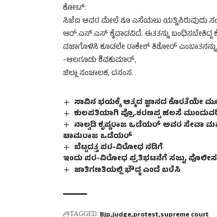
ಕೋಟ್:
ಸಿಜೆಐ ಅವರ ಮೇಲೆ ಶೂ ಎಸೆಯಲು ಯತ್ನಿಸಿರುವುದು ಸಂ
ಆರ್.ಎಸ್.ಎಸ್ ಕೈವಾಡವಿದೆ. ಈತತನ್ನು ಬಂಧಿಸಬೇಕಿದ್ದ ಕೇಂ
ವಜಾಗೊಳಿಸಿ ಕೂಡಲೇ ರಾಕೇಶ್ ಕಿಶೋರ್ ಎಂಬಾತನನ್ನು
-ಆಲಗೂಡು ಶಿವಕುಮಾರ್,
ಜಿಲ್ಲಾ ಸಂಚಾಲಕ, ದಸಂಸ.
ಸಾವಿನ ಭಯಕ್ಕೆ ಆತ್ಮದ ಜ್ಞಾನದ ಕೊರತೆಯೇ 
ಕುಲಪತಿಯಾಗಿ ಪ್ರೊ.ಶರಣಪ್ಪ ಹಲಸೆ ಮುಂದುವರ
ನಾಲ್ವಡಿ ಕೃಷ್ಣರಾಜ ಒಡೆಯರ್ ಅವರ ಸೇವಾ ಮ
ಚಾಮರಾಜ ಒಡೆಯರ್
ಬೆಟ್ಟದತ್ತ ಪರ-ವಿರೋಧ ನಡಿಗೆ
ಇಂದು ಪರ-ವಿರೋಧ ಪ್ರತಿಭಟನೆಗೆ ಸಜ್ಜು, ಪೊಲೀ
ಜಾತಿಗಣತಿಯಲ್ಲಿ ಭೌದ್ಧ ಎಂದೆ ಬರೆಸಿ
TAGGED:
Bjp
judge
protest
supreme court