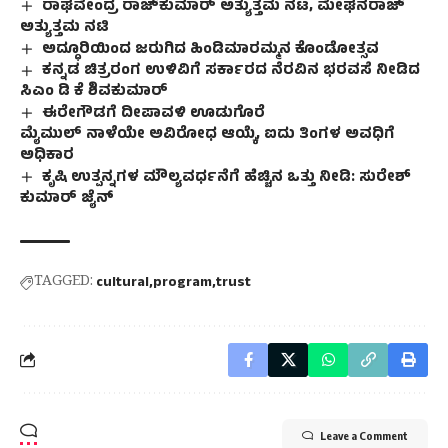
ರಾಘವೇಂದ್ರ ರಾಜ್‌ಕುಮಾರ್‌ ಅತ್ಯುತ್ತಮ ನಟ, ಮೇಘನರಾಜ್‌
ಅತ್ಯುತ್ತಮ ನಟಿ
ಅದ್ಧೂರಿಯಿಂದ ಜರುಗಿದ ಹಿಂಡಿಮಾರಮ್ಮನ ಕೊಂಡೋತ್ಸವ
ಕನ್ನಡ ಚಿತ್ರರಂಗ ಉಳಿವಿಗೆ ಸರ್ಕಾರದ ನೆರವಿನ ಭರವಸೆ ನೀಡಿದ
ಸಿಎಂ ಡಿ‌ ಕೆ ಶಿವಕುಮಾರ್
ಈರೇಗೌಡಗೆ ದೀಪಾವಳಿ ಊಡುಗೊರೆ
ಮೈಮುಲ್‌ ನಾಳೆಯೇ ಅವಿರೋಧ ಆಯ್ಕೆ, ಐದು ತಿಂಗಳ ಅವಧಿಗೆ
ಅಧಿಕಾರ
ಕೃಷಿ ಉತ್ಪನ್ನಗಳ ಮೌಲ್ಯವರ್ಧನೆಗೆ ಹೆಚ್ಚಿನ ಒತ್ತು ನೀಡಿ: ಸುರೇಶ್
ಕುಮಾರ್ ಜೈನ್
TAGGED:
cultural
program
trust
Leave a Comment