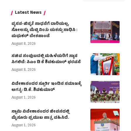
Latest News
ವ್ಯಸನ-ಖಿನ್ನತೆ ಸಾಧನೆಗೆ ದಾರಿಯಲ್ಲ,
ಸೋಲನ್ನು ಮೆಟ್ಟಿ ನಿಂತು ಯಶಸ್ಸು ಸಾಧಿಸಿ :
ಮಧುಕರ್ ದೇಶಪಾಂಡೆ
August 8, 2026
ಸಚಿವ ಸಂಪುಟದಲ್ಲಿ ಮಹಿಳೆಯರಿಗೆ ಸ್ಥಾನ
ಸಿಗಲಿದೆ: ಸಿಎಂ ಡಿ ಕೆ ಶಿವಕುಮಾರ್ ಭರವಸೆ
August 8, 2026
ವಿವೇಕಾನಂದರ ಸ್ಪೂರ್ತಿ ಇಂದಿನ ಸಮಾಜಕ್ಕೆ
ಅಗತ್ಯ: ಡಿ.ಕೆ. ಶಿವಕುಮಾರ್
August 1, 2026
ಸ್ವಾಮಿ ವಿವೇಕಾನಂದರ ಜೀವನದಲ್ಲಿ
ಮೈಸೂರು ಪ್ರಮುಖ ಪಾತ್ರ ವಹಿಸಿದೆ.
August 1, 2026