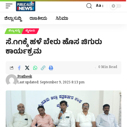
Aa
Font
Resizer
ಜಿಲ್ಲಾ ಸುದ್ದಿ
ರಾಜಕೀಯ
ಸಿನಿಮಾ
ಜಿಲ್ಲಾ ಸುದ್ದಿ
ಮೈಸೂರು
ಸೆ.೧೧ಕ್ಕೆ ಹಳೆ ಬೇರು ಹೊಸ ಚಿಗುರು
ಕಾರ್ಯಕ್ರಮ
0 Min Read
Pratheek
Last updated: September 9, 2025 8:13 pm