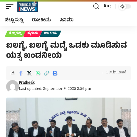
Aa
Font
Resizer
ಜಿಲ್ಲಾ ಸುದ್ದಿ
ರಾಜಕೀಯ
ಸಿನಿಮಾ
ಜಿಲ್ಲಾ ಸುದ್ದಿ
ಮೈಸೂರು
ರಾಜಕೀಯ
ಬಲಗೈ, ಬಲಗೈ ಮದ್ಯೆ ಒಡಕು ಮೂಡಿಸುವ
ಯತ್ನ ಖಂಡನೀಯ
1 Min Read
Pratheek
Last updated: September 9, 2025 8:56 pm