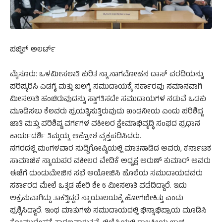
ಪಬ್ಲಿಕ್ ಅಲರ್ಟ್
ಮೈಸೂರು: ಒಳಮೀಸಲಾತಿ ಕುರಿತ ನ್ಯಾ.ನಾಗಮೋಹನ ದಾಸ್ ವರದಿಯನ್ನು
ಪರಿಷ್ಕರಿಸಿ ಎಡಗೈ ಮತ್ತು ಬಲಗೈ ಸಮುದಾಯಕ್ಕೆ ಸರ್ಕಾರವು ಸಮಾನವಾಗಿ
ಮೀಸಲಾತಿ ಹಂಚಿರುವುದನ್ನು ಸ್ವಾಗತಿಸದೇ ಸಮುದಾಯಗಳ ನಡುವೆ ಒಡಕು
ಮೂಡಿಸಲು ಕೆಲವರು ಪ್ರಯತ್ನಿಸುತ್ತಿರುವುದು ಖಂಡನೀಯ ಎಂದು ಪರಿಶಿಷ್ಟ
ಜಾತಿ ಮತ್ತು ಪರಿಶಿಷ್ಟ ವರ್ಗಗಳ ವಕೀಲರ ಕ್ಷೇಮಾಭಿವೃದ್ಧಿ ಸಂಘದ ಪ್ರಧಾನ
ಕಾರ್ಯದರ್ಶಿ ತಿಮ್ಮಯ್ಯ ಆಕ್ರೋಶ ವ್ಯಕ್ತಪಡಿಸಿದರು.
ನಗರದಲ್ಲಿ ಮಂಗಳವಾರ ಸುದ್ದಿಗೋಷ್ಠಿಯಲ್ಲಿ ಮಾತನಾಡಿದ ಅವರು, ಕರ್ನಾಟಕ
ಸಾಮಾಜಿಕ ನ್ಯಾಯಪರ ವಕೀಲರ ವೇದಿಕೆ ಅಧ್ಯಕ್ಷ ಅರುಣ್ ಕುಮಾರ್ ಅವರು
ಈಚೆಗೆ ದುಂಡುಮೇಜಿನ ಸಭೆ ಆಯೋಜಿಸಿ ಹೊಲೆಯ ಸಮುದಾಯದವರು
ಸರ್ಕಾರದ ಮೇಲೆ ಒತ್ತಡ ಹೇರಿ ಶೇ 6 ಮೀಸಲಾತಿ ಪಡೆದಿದ್ದಾರೆ. ಇದು
ಅಕ್ರಮವಾಗಿದ್ದು ತಾಕತ್ತಿದ್ದರೆ ನ್ಯಾಯಾಲಯಕ್ಕೆ ಹೋಗಬೇಕಿತ್ತು ಎಂದು
ಪ್ರಶ್ನಿಸಿದ್ದಾರೆ. ಇಂಥ ಮಾತುಗಳು ಸಮುದಾಯದಲ್ಲಿ ಭಿನ್ನಾಭಿಪ್ರಾಯ ಮೂಡಿಸಿ