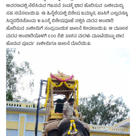
ಆವರಣದಲ್ಲಿ ನೆಲೆಸಿರುವ ಗಜಪಡೆ ತಂಡಕ್ಕೆ ಭಾರ ಹೊರಿಸುವ ತಾಲೀಮನ್ನು
ಸಹ ನಡೆಸಲಾಯಿತು. ಈ ಹಿನ್ನೆಲೆಯಲ್ಲಿ ವಿಶೇಷ ಜಮ್ಕಾನ, ಹಾಸಿಗೆ ಎಲ್ಲವನ್ನೂ
ಸಿದ್ಧಪಡಿಸಿಕೊಂಡು ೪.೩೦ಕ್ಕೆ ವಿಶೇಷಪೂಜೆ ಸಲ್ಲಿಸಿ ಮರದ ಅಂಬಾರಿ
ಹೊರಿಸುವ ತಾಲೀಮಿಗೆ ಸಂಪ್ರದಾಯಿಕ ಚಾಲನೆ ನೀಡಲಾಯಿತು. ಆ ಮೂಲಕ
ಮರದ ಅಂಬಾರಿಯೊಳಗೆ ೭೦೦ ಕೆಜಿ ತೂಕದ ಮರಳು ಮೂಟೆಯಿಟ್ಟು ಬಾರ
ಹೊರುವ ಪೂರ್ವ ತಾಲೀಮಿಗೂ ಚಾಲನೆ ದೊರೆಯಿತು.