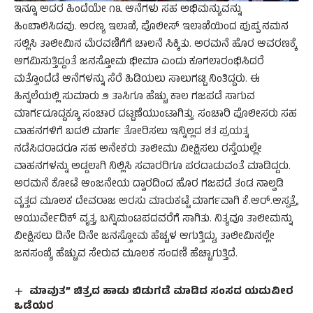
ಇನ್ನೂ ಅದರ ಹಿಂದೆಯೇ ೧೩ ಆನೆಗಳು ಸಹ ಅಭಿಮನ್ಯುವನ್ನು
ಹಿಂಬಾಲಿಸಿದವು. ಅರಣ್ಯ ಇಲಾಖೆ, ಪೊಲೀಸ್‌ ಇಲಾಖೆಯಿಂದ ಪುಷ್ಪ ನಮನ
ಸಲ್ಲಿಸಿ ತಾಲೀಮಿನ ಮೆರವಣಿಗೆಗೆ ಚಾಲನೆ ಸಿಕ್ಕಿತು. ಅರಮನೆ ಹೊರ ಆವರಣಕ್ಕೆ
ಆಗಮಿಸುತ್ತಿದ್ದಂತೆ ಜನಸ್ತೋಮ ಭೀಮಾ ಎಂದು ಕೂಗಲಾರಂಭಿಸಿದರೆ
ಮತ್ತೊಂದೆಡೆ ಆನೆಗಳನ್ನು ಸೆರೆ ಹಿಡಿಯಲು ಸಾಲುಗಟ್ಟಿ ನಿಂತಿದ್ದರು. ಈ
ಹಿನ್ನಲೆಯಲ್ಲಿ ಸುಮಾರು ೨ ತಾಸಿಗೂ ಹೆಚ್ಚು ಕಾಲ ಗಜಪಡೆ ಸಾಗುವ
ಮಾರ್ಗದೂದ್ದಕ್ಕೂ ಸಂಚಾರ ದಟ್ಟಣೆಯುಂಟಾಗಿತ್ತು. ಸಂಚಾರಿ ಪೊಲೀಸರು ಸಹ
ವಾಹನಗಳಿಗೆ ಬದಲಿ ಮಾರ್ಗ ತೋರಿಸಲು ಇನ್ನಿಲ್ಲದ ಶತ ಪ್ರಯತ್ನ
ನಡೆಸಿದರಾದರೂ ಸಹ ಅನೇಕರು ತಾಲೀಮು ವೀಕ್ಷಿಸಲು ರಸ್ತೆಯಲ್ಲೇ
ವಾಹನಗಳನ್ನು ಅಡ್ಡಲಾಗಿ ನಿಲ್ಲಿಸಿ ಸವಾರರಿಗೂ ಪರದಾಡುವಂತೆ ಮಾಡಿದ್ದರು.
ಅರಮನೆ ಕೋಟೆ ಆಂಜನೇಯ ದ್ವಾರದಿಂದ ಹೊರ ಗಜಪಡೆ ತಂಡ ನಾಲ್ವಡಿ
ವೃತ್ತದ ಮೂಲಕ ದೇವರಾಜ ಅರಸು ಮಾರುಕಟ್ಟೆ ಮಾರ್ಗವಾಗಿ ಕೆ.ಆರ್‌.ಆಸ್ಪತ್ರೆ,
ಆಯುರ್ವೇದಿಕ್‌ ವೃತ್ತ, ಬನ್ನಿಮಂಟಪದವರೆಗೆ ಸಾಗಿತು. ನಿತ್ಯವೂ ತಾಲೀಮನ್ನು
ವೀಕ್ಷಿಸಲು ದಿನೇ ದಿನೇ ಜನಸ್ತೋಮ ಹೆಚ್ಚಳ ಆಗುತ್ತಿದ್ದು, ತಾಲೀಮಿನಲ್ಲೇ
ಜನಸಂಖ್ಯೆ ಹೆಚ್ಚುವ ಸೇರುವ ಮೂಲಕ ಸಂದಣಿ ಹೆಚ್ಚಾಗುತ್ತಿದೆ.
ಮಾವುತ” ಚಿತ್ರದ ಹಾಡು ಬಿಡುಗಡೆ ಮಾಡಿದ ಸಂಸದ ಯದುವೀರ
ಒಡೆಯರ