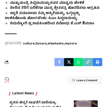
ಮುಖ್ಯಮಂತ್ರಿ ಸಿದ್ದರಾಮಯ್ಯನವರ ಮಾಧ್ಯಮ ಹೇಳಿಕೆ
ನೀರಿನ ತೆರಿಗೆ ಏರಿಕೆಗೂ ಮುನ್ನ ಶ್ವೇತಪತ್ರ ಹೊರಡಿಸಲು ಆಗ್ರಹಿಸಿ
ಬ್ಯಾರಿ ಸಮುದಾಯ ತಮ್ಮ ಅಸ್ಮಿತೆಯನ್ನು, ಒಗ್ಗಟ್ಟನ್ನು
ಉಳಿಸಿಕೊಂಡು ಹೋಗಬೇಕು: ಸಿಎಂ ಸಿದ್ದರಾಮಯ್ಯ
ನಿರುದ್ಯೋಗಿ ಪ್ರತಾಪಸಿಂಹರಿಂದ ವಿರೋಧ: ಕೆ.ಎಸ್‌.ಶಿವರಾಂ
TAGGED:
culture
Dasara
elephants
mysore
Leave a Comment
Latest News
ವ್ಯಸನ-ಖಿನ್ನತೆ ಸಾಧನೆಗೆ ದಾರಿಯಲ್ಲ,