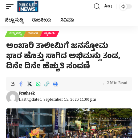
Aa
Font
Resizer
ಜಿಲ್ಲಾ ಸುದ್ದಿ
ರಾಜಕೀಯ
ಸಿನಿಮಾ
ಜಿಲ್ಲಾ ಸುದ್ದಿ
ಧಾರ್ಮಿಕ
ಮೈಸೂರು
ಅಂಬಾರಿ ತಾಲೀಮಿಗೆ ಜನಸ್ತೋಮ
ಭಾರ ಹೊತ್ತು ಸಾಗಿದ ಅಭಿಮನ್ಸು ತಂಡ,
ದಿನೇ ದಿನೇ ಹೆಚ್ಚುತಿ ಸಂದಣಿ
2 Min Read
Pratheek
Last updated: September 15, 2025 11:00 pm