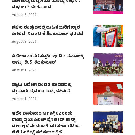
ಸೋಲನ್ನು ಮೆಟ್ಟಿ ನಿಂತು ಯಶಸ್ಸು ಸಾಧಿಸಿ :
ಮಧುಕರ್ ದೇಶಪಾಂಡೆ
August 8, 2026
ಸಚಿವ ಸಂಪುಟದಲ್ಲಿ ಮಹಿಳೆಯರಿಗೆ ಸ್ಥಾನ
ಸಿಗಲಿದೆ: ಸಿಎಂ ಡಿ ಕೆ ಶಿವಕುಮಾರ್ ಭರವಸೆ
August 8, 2026
ವಿವೇಕಾನಂದರ ಸ್ಪೂರ್ತಿ ಇಂದಿನ ಸಮಾಜಕ್ಕೆ
ಅಗತ್ಯ: ಡಿ.ಕೆ. ಶಿವಕುಮಾರ್
August 1, 2026
ಸ್ವಾಮಿ ವಿವೇಕಾನಂದರ ಜೀವನದಲ್ಲಿ
ಮೈಸೂರು ಪ್ರಮುಖ ಪಾತ್ರ ವಹಿಸಿದೆ.
August 1, 2026
ಇದೇ ಭಾನುವಾರ ಆಗಸ್ಟ್ 02 ರಂದು
ರಾಜ್ಯಾದ್ಯಂತ ಸಿವಿಲ್ ಪೊಲೀಸ್ ಕಾನ್ಸ್
ಟೇಬಲ್ಗಳ ನೇಮಕಾತಿಗಾಗಿ ಸರ್ಕಾರದಿಂದ
ಲಿಖಿತ ಪರೀಕ್ಷೆ ನಡೆಸಲಾಗುತ್ತಿದೆ.