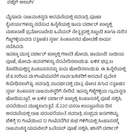
ಪಬ್ಲಿಕ್ ಅಲರ್ಟ್
ಮೈಸೂರು: ರಾಜವಂಶಸ್ಥರು ಅರಮನೆಯಲ್ಲಿ ನವರಾತ್ರಿ ಪೂಜಾ
ಕೈಂಕರ್ಯಗಳನ್ನು ನಡೆಸುವ ಹಿನ್ನೆಲೆಯಲ್ಲಿ ಇಂದು ದರ್ಬಾರ್ ಹಾಲ್ನಲ್ಲಿ
ಮಹಾರಾಣಿ ಪ್ರಮೋದಾದೇವಿ ಒಡೆಯರ್ ನೇತೃತ್ವದಲ್ಲಿ ಸಿಬ್ಬಂದಿ ಹಾಗೂ ನುರಿತ
ಗೆಜ್ಜಗಳ್ಳಿಯವರು ರತ್ನಖಚಿತ ಸ್ವರ್ಣ ಸಿಂಹಾಸನದ ಜೋಡಣೆ ಕಾರ್ಯ
ನಡೆಸಿದರು.
ಇದಕ್ಕೂ ಮುನ್ನ ದರ್ಬಾರ್ ಹಾಲ್ನಲ್ಲಿ ಗಣಪತಿ ಹೋಮ, ಚಾಮುಂಡಿ ತಾಯಿಯ
ಪೂಜೆ, ಹೋಮ-ಹವನಗಳನ್ನು ನೆರವೇರಿಸಲಾಯಿತು. ಬಳಿಕ ಭದ್ರತಾ
ಕೊಠಡಿಯಲ್ಲಿದ್ದ ಸಿಂಹಾಸನವನ್ನು ತಂದು ಜೋಡಿಸಲಾಯಿತು. ಈ ಹಿನ್ನೆಲೆಯಲ್ಲಿ
ಬೆ.8.30ರಿಂದ ಮ.1ಗಂಟೆಯವರೆಗೆ ಸಾರ್ವಜನಿಕರಿಗೆ ಅರಮನೆ ಪ್ರವೇಶ
ನಿಷೇಧಿಸಲಾಗಿತ್ತು. ನವರಾತ್ರಿ ಸಂದರ್ಭದಲ್ಲಿ ಮಾತ್ರ ನೋಡ ಸಿಗುವ ರತ್ನಖಚಿತ
ಸ್ವರ್ಣ ಸಿಂಹಾಸನ ರಾಜವಂಶಸ್ಥರಿಗೆ ಸೇರಿದೆ. ಇದನ್ನು ಗೆಜ್ಜೆಗಳ್ಳಿಯ ಗ್ರಾಮಸ್ಥರು
ಜೋಡಿಸುತ್ತಾರೆ. ಆ ಬಳಿಕ ದರ್ಬಾರ್ ಹಾಲ್ನಲ್ಲಿ ಸಿಂಹಾಸನಕ್ಕೆ ಪೂಜೆ ಸಲ್ಲಿಸಿ,
ಪರದೆಯಿಂದ ಮುಚ್ಚಲಾಗುತ್ತದೆ. ಸೆ.22ರ ದಸರಾ ಉದ್ಘಾಟನೆಯ ದಿನ
ಅರಮನೆಯಲ್ಲಿ ರಾಜ ಪರಂಪರೆಯಂತೆ ನವರಾತ್ರಿ ಸಂಭ್ರಮ ಜರುಗಲಿದ್ದು,
ಬೆಳಿಗ್ಗೆ 10 ಗಂಟೆಯಿಂದ 12 ಗಂಟೆವರೆಗಿನ ಶುಭ ಗಳಿಗೆಯಲ್ಲಿ ಸಿಂಹಾಸನಕ್ಕೆ
ರಾಜವಂಶಸ್ಥ ಯದುವೀರ್ ಒಡೆಯರ್ ಪೂಜೆ ಸಲ್ಲಿಸಿ, ಖಾಸಗಿ ದರ್ಬಾರ್