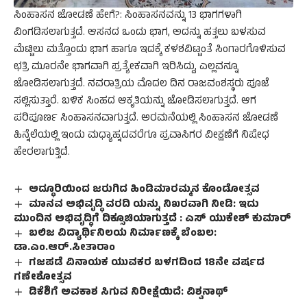
ಸಿಂಹಾಸನ ಜೋಡಣೆ ಹೇಗೆ?: ಸಿಂಹಾಸನವನ್ನು 13 ಭಾಗಗಳಾಗಿ
ವಿಂಗಡಿಸಲಾಗುತ್ತದೆ. ಆಸನದ ಒಂದು ಭಾಗ, ಅದನ್ನು ಹತ್ತಲು ಬಳಸುವ
ಮೆಟ್ಟಿಲು ಮತ್ತೊಂದು ಭಾಗ ಹಾಗೂ ಇದಕ್ಕೆ ಕಳಶವಿಟ್ಟಂತೆ ಸಿಂಗಾರಗೊಳಿಸುವ
ಛತ್ರಿ ಮೂರನೇ ಭಾಗವಾಗಿ ಪ್ರತ್ಯೇಕವಾಗಿ ಇರಿಸಿದ್ದು, ಎಲ್ಲವನ್ನೂ
ಜೋಡಿಸಲಾಗುತ್ತದೆ. ನವರಾತ್ರಿಯ ಮೊದಲ ದಿನ ರಾಜವಂಶಸ್ಥರು ಪೂಜೆ
ಸಲ್ಲಿಸುತ್ತಾರೆ. ಬಳಿಕ ಸಿಂಹದ ಆಕೃತಿಯನ್ನು ಜೋಡಿಸಲಾಗುತ್ತದೆ. ಆಗ
ಪರಿಪೂರ್ಣ ಸಿಂಹಾಸನವಾಗುತ್ತದೆ. ಅರಮನೆಯಲ್ಲಿ ಸಿಂಹಾಸನ ಜೋಡಣೆ
ಹಿನ್ನೆಲೆಯಲ್ಲಿ ಇಂದು ಮಧ್ಯಾಹ್ನದವರೆಗೂ ಪ್ರವಾಸಿಗರ ವೀಕ್ಷಣೆಗೆ ನಿಷೇಧ
ಹೇರಲಾಗುತ್ತಿದೆ.
ಅದ್ಧೂರಿಯಿಂದ ಜರುಗಿದ ಹಿಂಡಿಮಾರಮ್ಮನ ಕೊಂಡೋತ್ಸವ
ಮಾನವ ಅಭಿವೃದ್ಧಿ ವರದಿ ಯನ್ನು ನಿಖರವಾಗಿ ನೀಡಿ: ಇದು
ಮುಂದಿನ ಅಭಿವೃದ್ಧಿಗೆ ದಿಕ್ಸೂಚಿಯಾಗುತ್ತದೆ : ಎಸ್ ಯುಕೇಶ್ ಕುಮಾರ್
ಬಲಿಜ ವಿದ್ಯಾರ್ಥಿನಿಲಯ ನಿರ್ಮಾಣಕ್ಕೆ ಬೆಂಬಲ:
ಡಾ.ಎಂ.ಆರ್‌.ಸೀತಾರಾಂ
ಗಜಪಡೆ ವಿನಾಯಕ ಯುವಕರ ಬಳಗದಿಂದ 18ನೇ ವರ್ಷದ
ಗಣೇಶೋತ್ಸವ
ಡಿಕೆಶಿಗೆ ಅವಕಾಶ ಸಿಗುವ ನಿರೀಕ್ಷೆಯಿದೆ: ವಿಶ್ವನಾಥ್‌