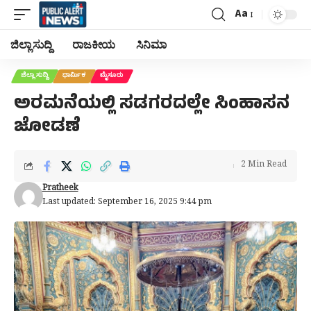
Aa
Font
Resizer
ಜಿಲ್ಲಾ ಸುದ್ದಿ
ರಾಜಕೀಯ
ಸಿನಿಮಾ
ಜಿಲ್ಲಾ ಸುದ್ದಿ
ಧಾರ್ಮಿಕ
ಮೈಸೂರು
ಅರಮನೆಯಲ್ಲಿ ಸಡಗರದಲ್ಲೇ ಸಿಂಹಾಸನ
ಜೋಡಣೆ
2 Min Read
Pratheek
Last updated: September 16, 2025 9:44 pm